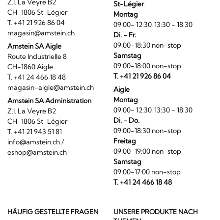
Z.I. La Veyre B2
St-Légier
CH-1806 St-Légier
Montag
T. +41 21 926 86 04
09:00- 12:30, 13:30 - 18:30
magasin@amstein.ch
Di. - Fr.
09:00-18:30 non-stop
Amstein SA Aigle
Samstag
Route Industrielle 8
09:00-18:00 non-stop
CH-1860 Aigle
T. +41 21 926 86 04
T. +41 24 466 18 48
magasin-aigle@amstein.ch
Aigle
Montag
Amstein SA Administration
09:00- 12:30, 13:30 - 18:30
Z.I. La Veyre B2
Di. - Do.
CH-1806 St-Légier
09:00-18:30 non-stop
T. +41 21 943 51 81
Freitag
info@amstein.ch
/
09:00-19:00 non-stop
eshop@amstein.ch
Samstag
09:00-17:00 non-stop
T. +41 24 466 18 48
HÄUFIG GESTELLTE FRAGEN
UNSERE PRODUKTE NACH