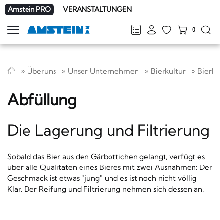
Amstein PRO
VERANSTALTUNGEN
0
Navigation
zeigen
FR
DE
EN
IT
Überuns
Unser Unternehmen
Bierkultur
Bierb
Abfüllung
Die Lagerung und Filtrierung
Sobald das Bier aus den Gärbottichen gelangt, verfügt es
über alle Qualitäten eines Bieres mit zwei Ausnahmen: Der
Geschmack ist etwas "jung" und es ist noch nicht völlig
Klar. Der Reifung und Filtrierung nehmen sich dessen an.