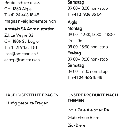
Samstag
Route Industrielle 8
09:00-18:00 non-stop
CH-1860 Aigle
T. +41 21 926 86 04
T. +41 24 466 18 48
magasin-aigle@amstein.ch
Aigle
Montag
Amstein SA Administration
09:00- 12:30, 13:30 - 18:30
Z.I. La Veyre B2
Di. - Do.
CH-1806 St-Légier
09:00-18:30 non-stop
T. +41 21 943 51 81
Freitag
info@amstein.ch
/
09:00-19:00 non-stop
eshop@amstein.ch
Samstag
09:00-17:00 non-stop
T. +41 24 466 18 48
HÄUFIG GESTELLTE FRAGEN
UNSERE PRODUKTE NACH
THEMEN
Häufig gestellte Fragen
India Pale Ale oder IPA
Glutenfreie Biere
Bio-Biere