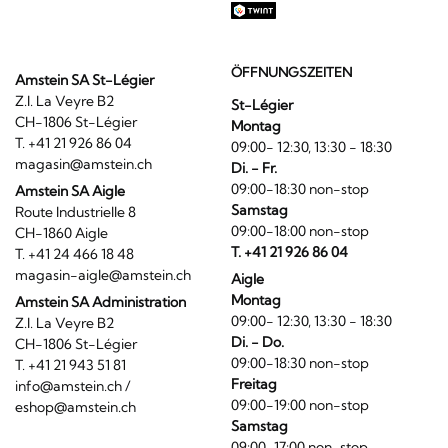
ÖFFNUNGSZEITEN
Amstein SA St-Légier
Z.I. La Veyre B2
St-Légier
CH-1806 St-Légier
Montag
T. +41 21 926 86 04
09:00- 12:30, 13:30 - 18:30
magasin@amstein.ch
Di. - Fr.
09:00-18:30 non-stop
Amstein SA Aigle
Samstag
Route Industrielle 8
09:00-18:00 non-stop
CH-1860 Aigle
T. +41 21 926 86 04
T. +41 24 466 18 48
magasin-aigle@amstein.ch
Aigle
Montag
Amstein SA Administration
09:00- 12:30, 13:30 - 18:30
Z.I. La Veyre B2
Di. - Do.
CH-1806 St-Légier
09:00-18:30 non-stop
T. +41 21 943 51 81
Freitag
info@amstein.ch
/
09:00-19:00 non-stop
eshop@amstein.ch
Samstag
09:00-17:00 non-stop