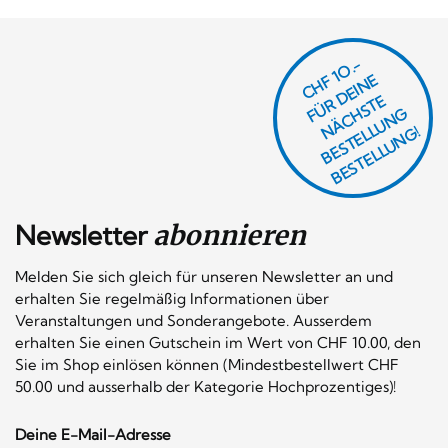
CHF 1O.-
Ü
D
EI
N
E
Ä
C
S
T
B
E
S
T
E
L
U
N
B
E
S
T
E
L
L
U
N
R
E
F
H
G
N
L
G!
Newsletter
abonnieren
Melden Sie sich gleich für unseren Newsletter an und
erhalten Sie regelmäßig Informationen über
Veranstaltungen und Sonderangebote. Ausserdem
erhalten Sie einen Gutschein im Wert von CHF 10.00, den
Sie im Shop einlösen können (Mindestbestellwert CHF
50.00 und ausserhalb der Kategorie Hochprozentiges)!
Deine E-Mail-Adresse