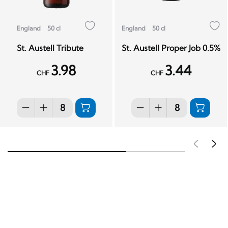
England
50 cl
England
50 cl
St. Austell Tribute
St. Austell Proper Job 0.5%
3.98
3.44
CHF
CHF
Pré
S