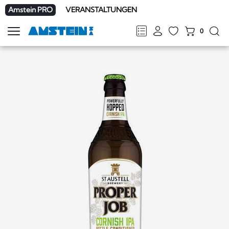
Amstein PRO
VERANSTALTUNGEN
0
Navigation
zeigen
FR
DE
EN
IT