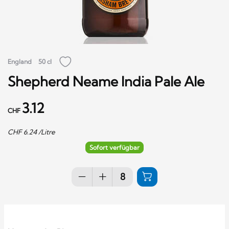
England
50 cl
Shepherd Neame India Pale Ale
3.12
CHF
CHF
6.24
/Litre
Sofort verfügbar