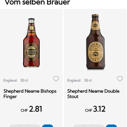
Vom selben Brauer
England
50 cl
England
50 cl
Shepherd Neame Bishops
Shepherd Neame Double
Finger
Stout
2.81
3.12
CHF
CHF