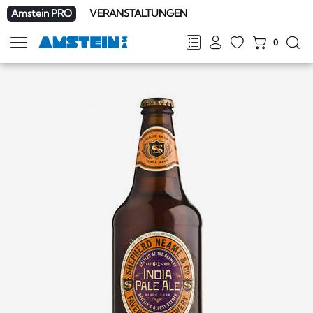
Amstein PRO
VERANSTALTUNGEN
0
Navigation
zeigen
FR
DE
EN
IT