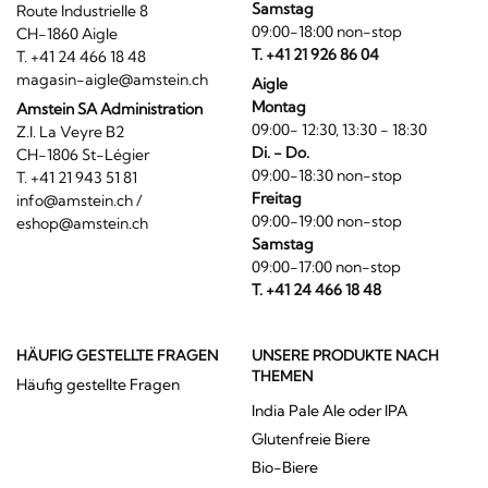
Samstag
Route Industrielle 8
09:00-18:00 non-stop
CH-1860 Aigle
T. +41 21 926 86 04
T. +41 24 466 18 48
magasin-aigle@amstein.ch
Aigle
Montag
Amstein SA Administration
09:00- 12:30, 13:30 - 18:30
Z.I. La Veyre B2
Di. - Do.
CH-1806 St-Légier
09:00-18:30 non-stop
T. +41 21 943 51 81
Freitag
info@amstein.ch
/
09:00-19:00 non-stop
eshop@amstein.ch
Samstag
09:00-17:00 non-stop
T. +41 24 466 18 48
HÄUFIG GESTELLTE FRAGEN
UNSERE PRODUKTE NACH
THEMEN
Häufig gestellte Fragen
India Pale Ale oder IPA
Glutenfreie Biere
Bio-Biere