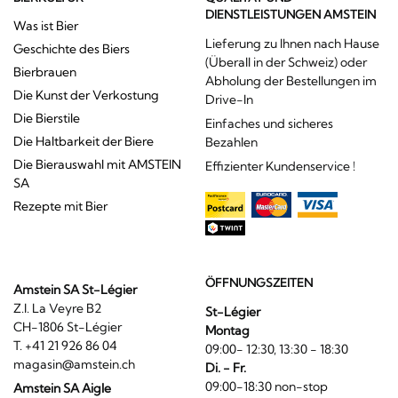
DIENSTLEISTUNGEN AMSTEIN
Was ist Bier
Lieferung zu Ihnen nach Hause
Geschichte des Biers
(Überall in der Schweiz) oder
Bierbrauen
Abholung der Bestellungen im
Die Kunst der Verkostung
Drive-In
Die Bierstile
Einfaches und sicheres
Die Haltbarkeit der Biere
Bezahlen
Die Bierauswahl mit AMSTEIN
Effizienter Kundenservice !
SA
Rezepte mit Bier
ÖFFNUNGSZEITEN
Amstein SA St-Légier
Z.I. La Veyre B2
St-Légier
CH-1806 St-Légier
Montag
T. +41 21 926 86 04
09:00- 12:30, 13:30 - 18:30
magasin@amstein.ch
Di. - Fr.
09:00-18:30 non-stop
Amstein SA Aigle