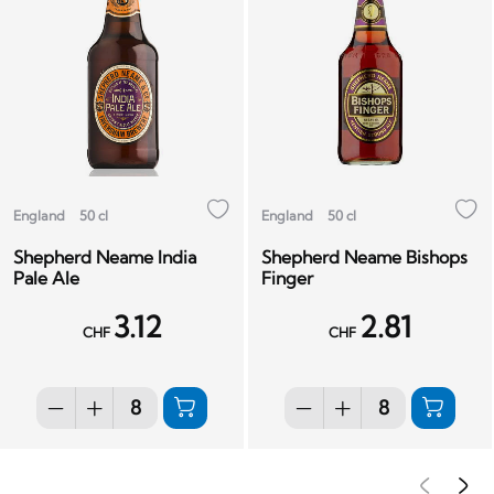
England
50 cl
England
50 cl
Shepherd Neame India
Shepherd Neame Bishops
Pale Ale
Finger
3.12
2.81
CHF
CHF
Pré
S