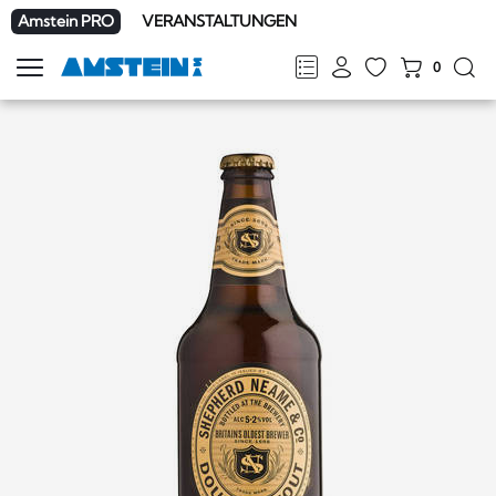
Amstein PRO
VERANSTALTUNGEN
0
Navigation
zeigen
FR
DE
EN
IT