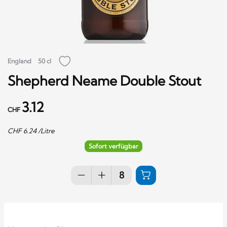
England
50 cl
Shepherd Neame Double Stout
3.12
CHF
CHF
6.24
/Litre
Sofort verfügbar