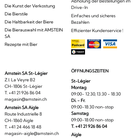
Abholung der Bestellungen im
Die Kunst der Verkostung
Drive-In
Die Bierstile
Einfaches und sicheres
Die Haltbarkeit der Biere
Bezahlen
Die Bierauswahl mit AMSTEIN
Effizienter Kundenservice !
SA
Rezepte mit Bier
ÖFFNUNGSZEITEN
Amstein SA St-Légier
Z.I. La Veyre B2
St-Légier
CH-1806 St-Légier
Montag
T. +41 21 926 86 04
09:00- 12:30, 13:30 - 18:30
magasin@amstein.ch
Di. - Fr.
09:00-18:30 non-stop
Amstein SA Aigle
Samstag
Route Industrielle 8
09:00-18:00 non-stop
CH-1860 Aigle
T. +41 21 926 86 04
T. +41 24 466 18 48
magasin-aigle@amstein.ch
Aigle