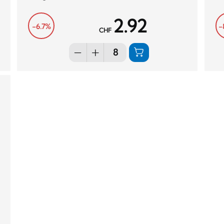
2.92
-6.7%
-
CHF