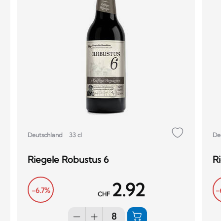
Deutschland
33 cl
De
Riegele Robustus 6
R
2.92
-6.7%
-
CHF