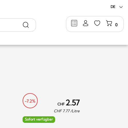
DE
Suche
0
2.57
-7.2%
CHF
CHF
7.77
/Litre
Sofort verfügbar