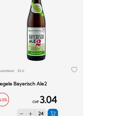
utschland
33 cl
iegele Bayerisch Ale2
3.04
6.5%
CHF