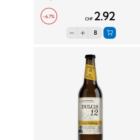
2.92
-6.7%
CHF