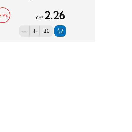
2.26
8.9%
CHF