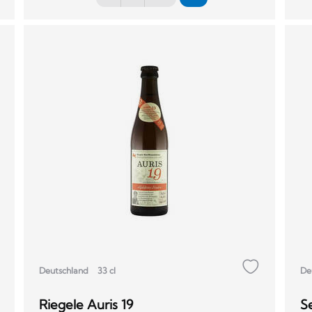
Deutschland
33 cl
De
Riegele Auris 19
S