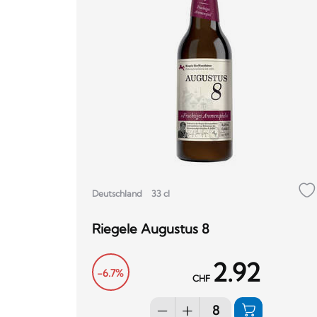
Deutschland
33 cl
Riegele Augustus 8
2.92
-6.7%
CHF