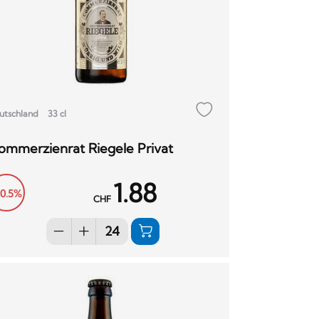
utschland
33 cl
ommerzienrat Riegele Privat
1.88
10.5%
CHF