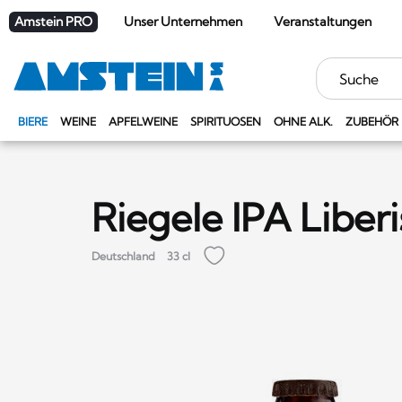
Amstein PRO
Unser Unternehmen
Veranstaltungen
Stichwörter
BIERE
WEINE
APFELWEINE
SPIRITUOSEN
OHNE ALK.
ZUBEHÖR
Riegele IPA Liber
Deutschland
33 cl