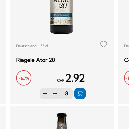
Deutschland
33 cl
De
Riegele Ator 20
C
2.92
-6.7%
-
CHF