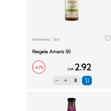
Deutschland
33 cl
Riegele Amaris 50
2.92
-6.7%
CHF