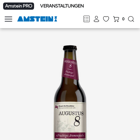
Amstein PRO
VERANSTALTUNGEN
0
Navigation
zeigen
FR
DE
EN
IT