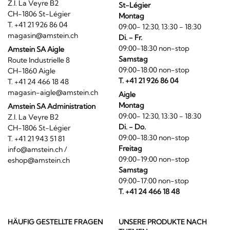
Z.I. La Veyre B2
St-Légier
CH-1806 St-Légier
Montag
T. +41 21 926 86 04
09:00- 12:30, 13:30 - 18:30
magasin@amstein.ch
Di. - Fr.
09:00-18:30 non-stop
Amstein SA Aigle
Samstag
Route Industrielle 8
09:00-18:00 non-stop
CH-1860 Aigle
T. +41 21 926 86 04
T. +41 24 466 18 48
magasin-aigle@amstein.ch
Aigle
Montag
Amstein SA Administration
09:00- 12:30, 13:30 - 18:30
Z.I. La Veyre B2
Di. - Do.
CH-1806 St-Légier
09:00-18:30 non-stop
T. +41 21 943 51 81
Freitag
info@amstein.ch
/
09:00-19:00 non-stop
eshop@amstein.ch
Samstag
09:00-17:00 non-stop
T. +41 24 466 18 48
HÄUFIG GESTELLTE FRAGEN
UNSERE PRODUKTE NACH