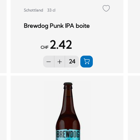
Schottland
33 cl
Brewdog Punk IPA boite
2.42
CHF