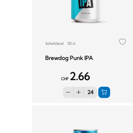
Schottland
50 cl
Brewdog Punk IPA
2.66
CHF