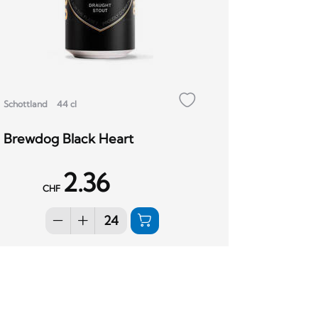
Schottland
44 cl
Brewdog Black Heart
2.36
CHF