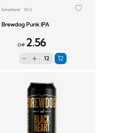
Schottland
33 cl
Brewdog Punk IPA
2.56
CHF