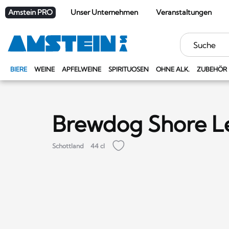
Amstein PRO
Unser Unternehmen
Veranstaltungen
Stichwörter
BIERE
WEINE
APFELWEINE
SPIRITUOSEN
OHNE ALK.
ZUBEHÖR
Brewdog Shore L
Schottland
44 cl