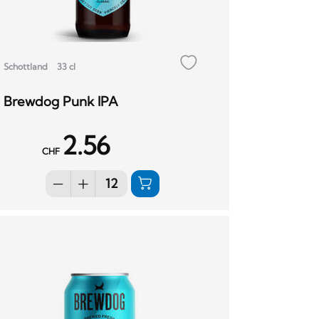
Schottland
33 cl
Brewdog Punk IPA
2.56
CHF