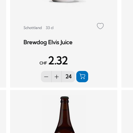
Schottland
33 cl
Brewdog Elvis Juice
2.32
CHF