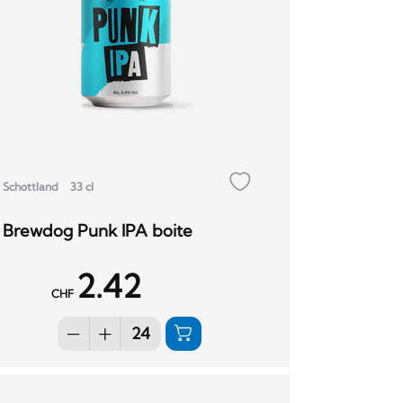
Schottland
33 cl
Brewdog Punk IPA boite
2.42
CHF