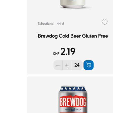
Schottland
44 cl
Brewdog Cold Beer Gluten Free
2.19
CHF