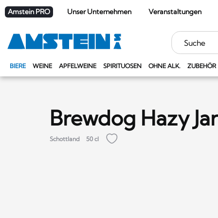
Amstein PRO
Unser Unternehmen
Veranstaltungen
Stichwörter
BIERE
WEINE
APFELWEINE
SPIRITUOSEN
OHNE ALK.
ZUBEHÖR
Brewdog Hazy Ja
Schottland
50 cl