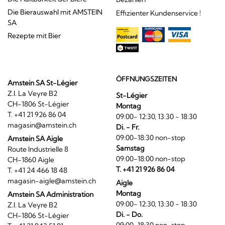
Die Bierauswahl mit AMSTEIN
Effizienter Kundenservice !
SA
Rezepte mit Bier
ÖFFNUNGSZEITEN
Amstein SA St-Légier
Z.I. La Veyre B2
St-Légier
CH-1806 St-Légier
Montag
T. +41 21 926 86 04
09:00- 12:30, 13:30 - 18:30
magasin@amstein.ch
Di. - Fr.
09:00-18:30 non-stop
Amstein SA Aigle
Samstag
Route Industrielle 8
09:00-18:00 non-stop
CH-1860 Aigle
T. +41 21 926 86 04
T. +41 24 466 18 48
magasin-aigle@amstein.ch
Aigle
Montag
Amstein SA Administration
09:00- 12:30, 13:30 - 18:30
Z.I. La Veyre B2
Di. - Do.
CH-1806 St-Légier
09:00-18:30 non-stop