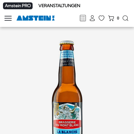
Amstein PRO
VERANSTALTUNGEN
0
Navigation
zeigen
FR
DE
EN
IT