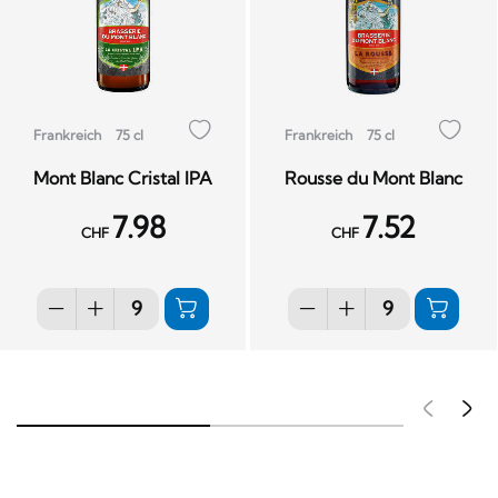
Frankreich
75 cl
Frankreich
75 cl
Mont Blanc Cristal IPA
Rousse du Mont Blanc
7.98
7.52
CHF
CHF
Pré
S