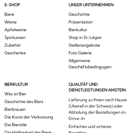
E-SHOP
UNSER UNTERNEHMEN
Biere
Geschichte
Weine
Präsentation
Apfelweine
Bierkultur
Spirituosen
Shop in St-Légier
Zubehör
Stellenangebote
Geschenke
Foto Galerie
Allgemeine
Geschäftsbedingugen
BIERKULTUR
QUALITÄT UND
DIENSTLEISTUNGEN AMSTEIN
Was ist Bier
Lieferung zu Ihnen nach Hause
Geschichte des Biers
(Überall in der Schweiz) oder
Bierbrauen
Abholung der Bestellungen im
Die Kunst der Verkostung
Drive-In
Die Bierstile
Einfaches und sicheres
Die Haltbarkeit der Biere
Bezahlen