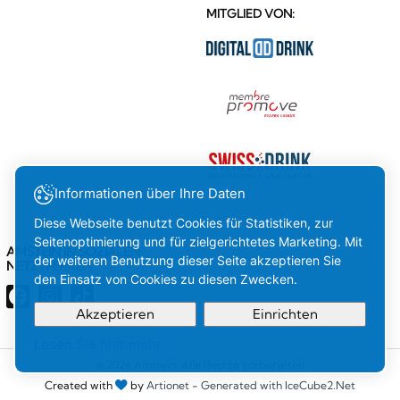
MITGLIED VON:
Informationen über Ihre Daten
Diese Webseite benutzt Cookies für Statistiken, zur
Seitenoptimierung und für zielgerichtetes Marketing. Mit
AMSTEIN IN SOZIALEN
der weiteren Benutzung dieser Seite akzeptieren Sie
NETZWERKEN
den Einsatz von Cookies zu diesen Zwecken.
Akzeptieren
Einrichten
Lesen Sie hier mehr
Ihre
OK
© 2026 Amstein. Alle Rechte vorbehalten
Created with
by
Artionet
-
Generated with IceCube2.Net
Auswahl