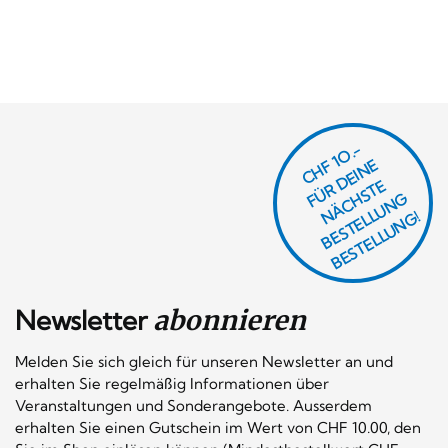
CHF 1O.-
Ü
D
EI
N
E
Ä
C
S
T
B
E
S
T
E
L
U
N
B
E
S
T
E
L
L
U
N
R
E
F
H
G
N
L
G!
Newsletter
abonnieren
Melden Sie sich gleich für unseren Newsletter an und
erhalten Sie regelmäßig Informationen über
Veranstaltungen und Sonderangebote. Ausserdem
erhalten Sie einen Gutschein im Wert von CHF 10.00, den