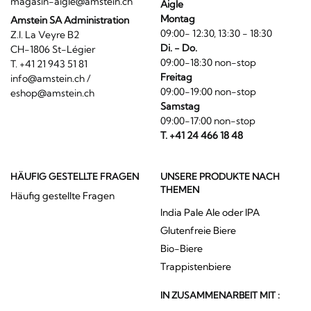
magasin-aigle@amstein.ch
Aigle
Montag
Amstein SA Administration
09:00- 12:30, 13:30 - 18:30
Z.I. La Veyre B2
Di. - Do.
CH-1806 St-Légier
09:00-18:30 non-stop
T. +41 21 943 51 81
Freitag
info@amstein.ch
/
09:00-19:00 non-stop
eshop@amstein.ch
Samstag
09:00-17:00 non-stop
T. +41 24 466 18 48
HÄUFIG GESTELLTE FRAGEN
UNSERE PRODUKTE NACH
THEMEN
Häufig gestellte Fragen
India Pale Ale oder IPA
Glutenfreie Biere
Bio-Biere
Trappistenbiere
IN ZUSAMMENARBEIT MIT :