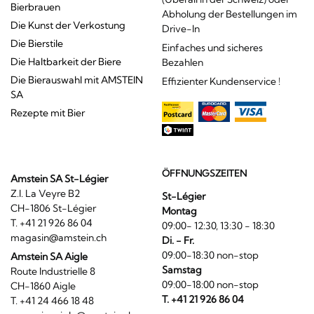
Bierbrauen
Abholung der Bestellungen im
Die Kunst der Verkostung
Drive-In
Die Bierstile
Einfaches und sicheres
Die Haltbarkeit der Biere
Bezahlen
Die Bierauswahl mit AMSTEIN
Effizienter Kundenservice !
SA
Rezepte mit Bier
ÖFFNUNGSZEITEN
Amstein SA St-Légier
Z.I. La Veyre B2
St-Légier
CH-1806 St-Légier
Montag
T. +41 21 926 86 04
09:00- 12:30, 13:30 - 18:30
magasin@amstein.ch
Di. - Fr.
09:00-18:30 non-stop
Amstein SA Aigle
Samstag
Route Industrielle 8
09:00-18:00 non-stop
CH-1860 Aigle
T. +41 21 926 86 04
T. +41 24 466 18 48