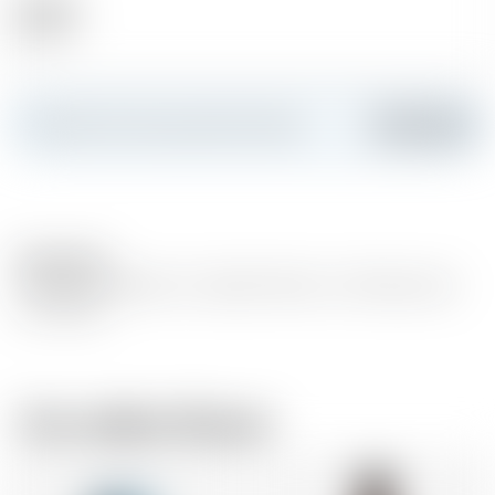
Alkohol
40.00 %
Erstellen Sie Ihre persönliche Karte
Hinzufügen
Description
Knackig und sauber mit subtilen Noten von Puderzucker
und Vanille
Vom selben Brauer