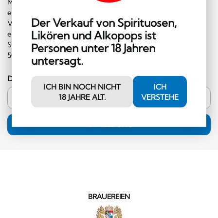
Melden Sie sich gleich für unseren Newsletter an und
erhalten Sie regelmäßig Informationen über
Der Verkauf von Spirituosen,
Veranstaltungen und Sonderangebote. Ausserdem
Likören und Alkopops ist
erhalten Sie einen Gutschein im Wert von CHF 10.00, den
Sie im Shop einlösen können (Mindestbestellwert CHF
Personen unter 18 Jahren
50.00 und ausserhalb der Kategorie Hochprozentiges)!
untersagt.
Deine E-Mail-Adresse
ICH BIN NOCH NICHT
ICH
18 JAHRE ALT.
VERSTEHE
ANMELDUNG
BRAUEREIEN