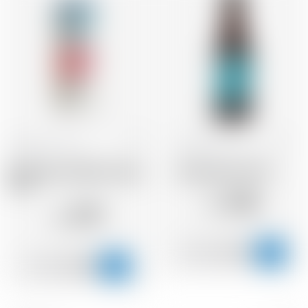
Schottland
44 cl
Schottland
33 cl
Brewdog Cold Beer Gluten
Brewdog Punk IPA
Free
2.56
CHF
2.19
CHF