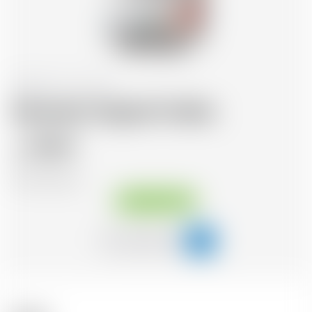
Schottland
70 cl
Abstrakt Original Vodka
29.67
CHF
CHF
42.39
/Litre
Sofort verfügbar