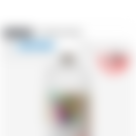
Amstein PRO
VERANSTALTUNGEN
0
Navigation
-18
zeigen
FR
DE
EN
IT