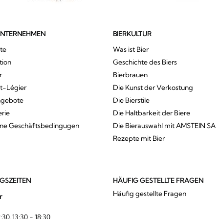
UNTERNEHMEN
BIERKULTUR
te
Was ist Bier
tion
Geschichte des Biers
r
Bierbrauen
St-Légier
Die Kunst der Verkostung
ngebote
Die Bierstile
erie
Die Haltbarkeit der Biere
ine Geschäftsbedingugen
Die Bierauswahl mit AMSTEIN SA
Rezepte mit Bier
GSZEITEN
HÄUFIG GESTELLTE FRAGEN
Häufig gestellte Fragen
r
:30, 13:30 - 18:30