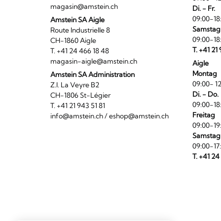
magasin@amstein.ch
Di. - Fr.
09:00-18
Amstein SA Aigle
Samstag
Route Industrielle 8
09:00-18
CH-1860 Aigle
T. +41 21
T. +41 24 466 18 48
magasin-aigle@amstein.ch
Aigle
Montag
Amstein SA Administration
09:00- 12
Z.I. La Veyre B2
Di. - Do.
CH-1806 St-Légier
09:00-18
T. +41 21 943 51 81
Freitag
info@amstein.ch
/
eshop@amstein.ch
09:00-19
Samstag
09:00-17
T. +41 24