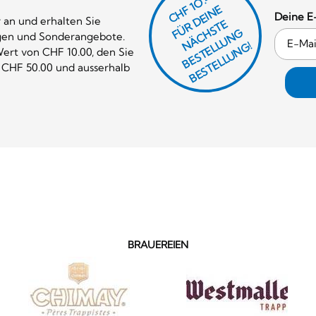
CHF 1O.-
Ü
D
EI
N
E
Ä
C
S
T
B
E
S
T
E
L
U
N
B
E
S
T
E
L
L
U
N
Deine E
 an und erhalten Sie
R
E
F
H
G
gen und Sonderangebote.
N
L
G!
ert von CHF 10.00, den Sie
 CHF 50.00 und ausserhalb
BRAUEREIEN