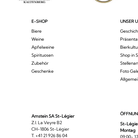
E-SHOP
UNSER 
Biere
Geschich
Weine
Präsenta
Apfelweine
Bierkultu
Spirituosen
Shop in 
Zubehör
Stellena
Geschenke
Foto Gal
Allgeme
ÖFFNUN
Amstein SA St-Légier
Z.I. La Veyre B2
St-Légie
CH-1806 St-Légier
Montag
T. +41 21 926 86 04
09:00- 12