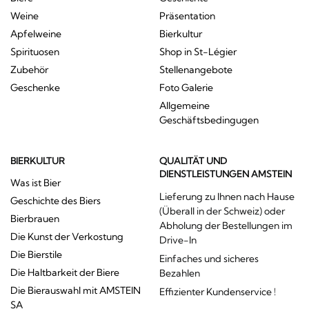
Weine
Präsentation
Apfelweine
Bierkultur
Spirituosen
Shop in St-Légier
Zubehör
Stellenangebote
Geschenke
Foto Galerie
Allgemeine
Geschäftsbedingugen
BIERKULTUR
QUALITÄT UND
DIENSTLEISTUNGEN AMSTEIN
Was ist Bier
Lieferung zu Ihnen nach Hause
Geschichte des Biers
(Überall in der Schweiz) oder
Bierbrauen
Abholung der Bestellungen im
Die Kunst der Verkostung
Drive-In
Die Bierstile
Einfaches und sicheres
Die Haltbarkeit der Biere
Bezahlen
Die Bierauswahl mit AMSTEIN
Effizienter Kundenservice !
SA