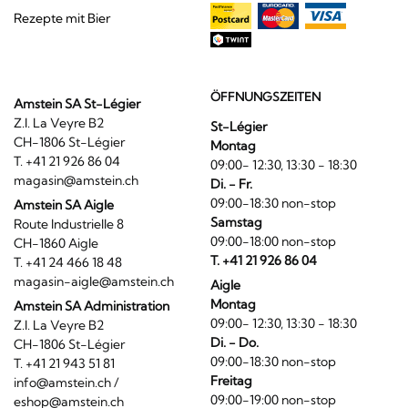
Rezepte mit Bier
ÖFFNUNGSZEITEN
Amstein SA St-Légier
Z.I. La Veyre B2
St-Légier
CH-1806 St-Légier
Montag
T. +41 21 926 86 04
09:00- 12:30, 13:30 - 18:30
magasin@amstein.ch
Di. - Fr.
09:00-18:30 non-stop
Amstein SA Aigle
Samstag
Route Industrielle 8
09:00-18:00 non-stop
CH-1860 Aigle
T. +41 21 926 86 04
T. +41 24 466 18 48
magasin-aigle@amstein.ch
Aigle
Montag
Amstein SA Administration
09:00- 12:30, 13:30 - 18:30
Z.I. La Veyre B2
Di. - Do.
CH-1806 St-Légier
09:00-18:30 non-stop
T. +41 21 943 51 81
Freitag
info@amstein.ch
/
09:00-19:00 non-stop
eshop@amstein.ch