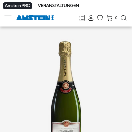
Amstein PRO
VERANSTALTUNGEN
0
Navigation
zeigen
FR
DE
EN
IT