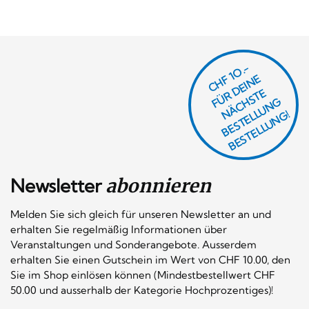
CHF 1O.-
Ü
D
EI
N
E
Ä
C
S
T
B
E
S
T
E
L
U
N
B
E
S
T
E
L
L
U
N
R
E
F
H
G
N
L
G!
Newsletter
abonnieren
Melden Sie sich gleich für unseren Newsletter an und
erhalten Sie regelmäßig Informationen über
Veranstaltungen und Sonderangebote. Ausserdem
erhalten Sie einen Gutschein im Wert von CHF 10.00, den
Sie im Shop einlösen können (Mindestbestellwert CHF
50.00 und ausserhalb der Kategorie Hochprozentiges)!