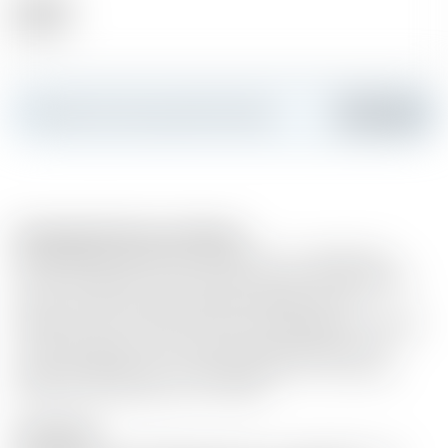
Alkohol
42.00 %
Erstellen Sie Ihre persönliche Karte
Hinzufügen
Passende Gerichte und Speisen
Eher pfefferig und frisch, um den Gin zu respektieren
Füllen Sie das Glas mit Eiswürfeln Leeren Sie das Wasser
aus der Verdünnung der Eiswürfel Gießen Sie 5 cl
Waterloo Gin ein 4 bis 5 frische Korianderblätter schlagen
und dort platzieren Eine Zitronenschale drehen und
anrichten Machen Sie 2 Umdrehungen der schwarzen
Pfeffermühle Gießen Sie 15 cl SPM
Description