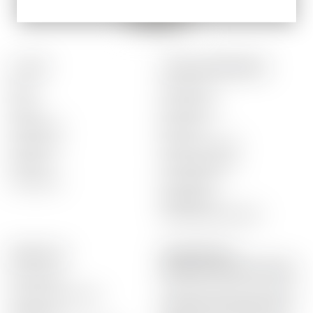
E-SHOP
UNSER UNTERNEHMEN
Biere
Geschichte
Weine
Präsentation
Apfelweine
Bierkultur
Spirituosen
Shop in St-Légier
Zubehör
Stellenangebote
Geschenke
Foto Galerie
Allgemeine
Geschäftsbedingugen
BIERKULTUR
QUALITÄT UND
DIENSTLEISTUNGEN AMSTEIN
Was ist Bier
Lieferung zu Ihnen nach Hause
Geschichte des Biers
(Überall in der Schweiz) oder