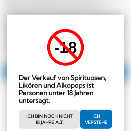
erhalten Sie regelmäßig Informationen über
Veranstaltungen und Sonderangebote. Ausserdem
erhalten Sie einen Gutschein im Wert von CHF 10.00, den
Sie im Shop einlösen können (Mindestbestellwert CHF
50.00 und ausserhalb der Kategorie Hochprozentiges)!
-18
Deine E-Mail-Adresse
ANMELDUNG
Der Verkauf von Spirituosen,
Likören und Alkopops ist
Personen unter 18 Jahren
untersagt.
BRAUEREIEN
ICH BIN NOCH NICHT
ICH
18 JAHRE ALT.
VERSTEHE