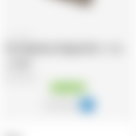
-
50 cl
Val. Waterloo Original Gin + 1 ve
71.37
CHF
CHF
142.74
/Litre
Sofort verfügbar