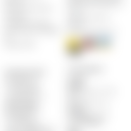
Bierbrauen
Abholung der Bestellungen im
Die Kunst der Verkostung
Drive-In
Die Bierstile
Einfaches und sicheres
Die Haltbarkeit der Biere
Bezahlen
Die Bierauswahl mit AMSTEIN
Effizienter Kundenservice !
SA
Rezepte mit Bier
ÖFFNUNGSZEITEN
Amstein SA St-Légier
Z.I. La Veyre B2
St-Légier
CH-1806 St-Légier
Montag
T. +41 21 926 86 04
09:00- 12:30, 13:30 - 18:30
magasin@amstein.ch
Di. - Fr.
09:00-18:30 non-stop
Amstein SA Aigle
Samstag
Route Industrielle 8
09:00-18:00 non-stop
CH-1860 Aigle
T. +41 21 926 86 04
T. +41 24 466 18 48
magasin-aigle@amstein.ch
Aigle