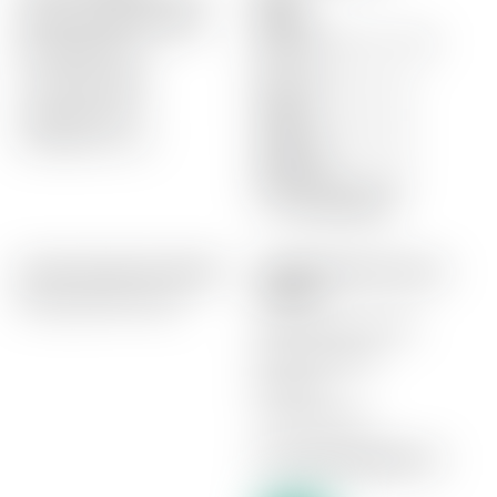
Montag
Amstein SA Administration
09:00- 12:30, 13:30 - 18:30
Z.I. La Veyre B2
Di. - Do.
CH-1806 St-Légier
09:00-18:30 non-stop
T. +41 21 943 51 81
Freitag
info@amstein.ch
/
09:00-19:00 non-stop
eshop@amstein.ch
Samstag
09:00-17:00 non-stop
T. +41 24 466 18 48
HÄUFIG GESTELLTE FRAGEN
UNSERE PRODUKTE NACH
THEMEN
Häufig gestellte Fragen
India Pale Ale oder IPA
Glutenfreie Biere
Bio-Biere
Trappistenbiere
IN ZUSAMMENARBEIT MIT :