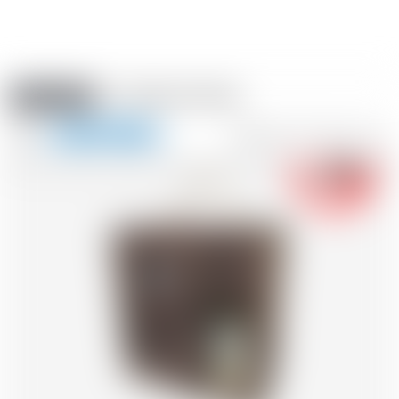
Amstein PRO
VERANSTALTUNGEN
0
Navigation
-18
zeigen
FR
DE
EN
IT