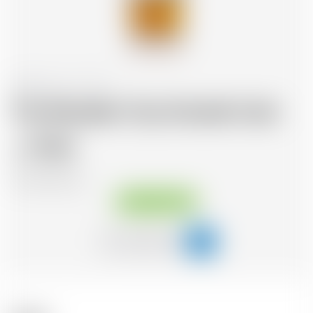
Schottland
70 cl
The Macallan 12yo Double Cask
75.56
CHF
CHF
107.94
/Litre
Sofort verfügbar