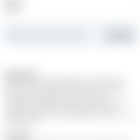
Alkohol
40.00 %
Erstellen Sie Ihre persönliche Karte
Hinzufügen
Bemerkungen
Double Cask ist die perfekte Balance von 100% Sherry-
Fässern. Die amerikanische Eiche tritt dabei mit Vanille,
Zitrusfrüchten und leichten Eichennoten in den
Vordergrund. Die Fässer der spanischen Eiche sorgen im
vertrauten Hintergrund für den traditionellen The
Macallan Charakter nach reichhaltiger Frucht, Sherry und
kräftigem Holz.
Description