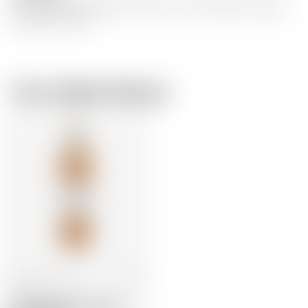
Ce whisky a la réputation d’être l’un des meilleurs single
malts du monde.
Vom selben Brauer
Schottland
70 cl