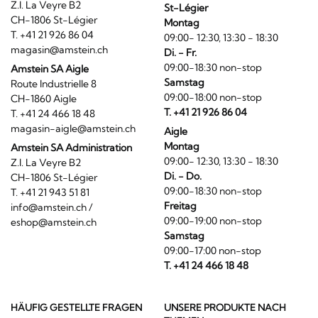
Z.I. La Veyre B2
St-Légier
CH-1806 St-Légier
Montag
T. +41 21 926 86 04
09:00- 12:30, 13:30 - 18:30
magasin@amstein.ch
Di. - Fr.
09:00-18:30 non-stop
Amstein SA Aigle
Samstag
Route Industrielle 8
09:00-18:00 non-stop
CH-1860 Aigle
T. +41 21 926 86 04
T. +41 24 466 18 48
magasin-aigle@amstein.ch
Aigle
Montag
Amstein SA Administration
09:00- 12:30, 13:30 - 18:30
Z.I. La Veyre B2
Di. - Do.
CH-1806 St-Légier
09:00-18:30 non-stop
T. +41 21 943 51 81
Freitag
info@amstein.ch
/
09:00-19:00 non-stop
eshop@amstein.ch
Samstag
09:00-17:00 non-stop
T. +41 24 466 18 48
HÄUFIG GESTELLTE FRAGEN
UNSERE PRODUKTE NACH