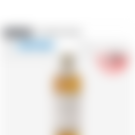
Amstein PRO
VERANSTALTUNGEN
0
Navigation
-18
zeigen
FR
DE
EN
IT