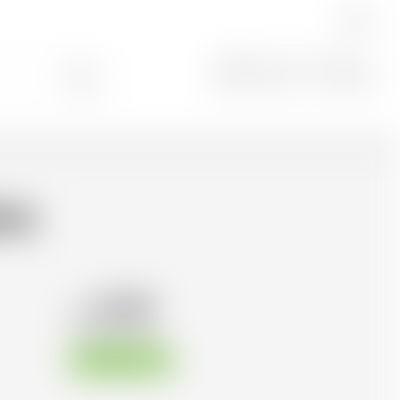
DE
Suche
0
ra
47.89
CHF
CHF
68.41
/Litre
Sofort verfügbar