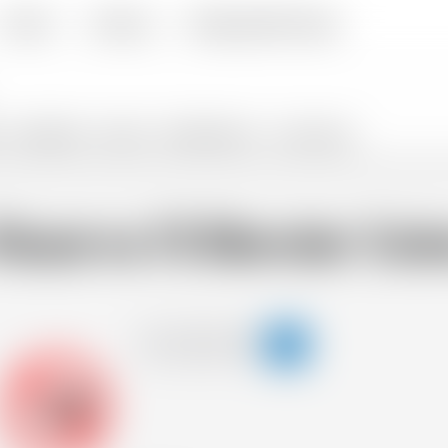
Kontakt
Lieferung
Häufig gestellte Fragen
GESCHENKE
SNACKS
PROMOTIONS %
FLASH SALES
eserva 15 Blender Sole
-18