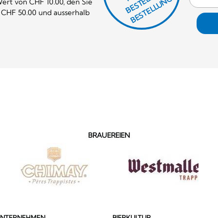
F
H
G
N
L
G!
ert von CHF 10.00, den Sie
 CHF 50.00 und ausserhalb
BRAUEREIEN
UNTERNEHMEN
BIERKULTUR