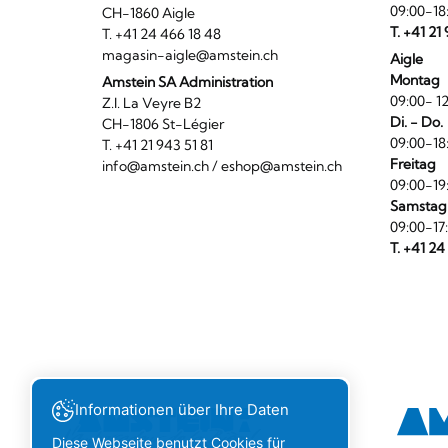
09:00-18
CH-1860 Aigle
T. +41 21
T. +41 24 466 18 48
magasin-aigle@amstein.ch
Aigle
Montag
Amstein SA Administration
09:00- 12
Z.I. La Veyre B2
Di. - Do.
CH-1806 St-Légier
09:00-18
T. +41 21 943 51 81
Freitag
info@amstein.ch
/
eshop@amstein.ch
09:00-19
Samstag
09:00-17
T. +41 24
Informationen über Ihre Daten
Diese Webseite benutzt Cookies für