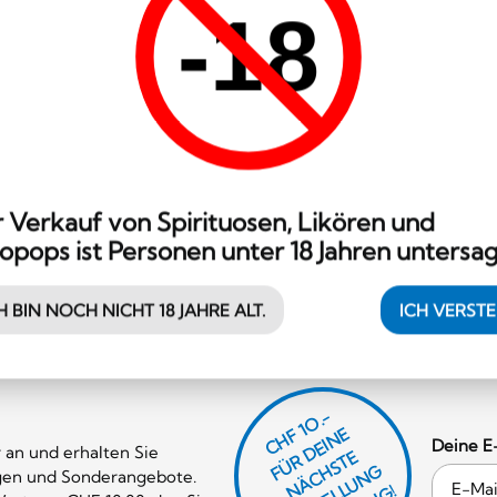
-18
 Verkauf von Spirituosen, Likören und
opops ist Personen unter 18 Jahren untersag
H BIN NOCH NICHT 18 JAHRE ALT.
ICH VERST
CHF 1O.-
Ü
D
EI
N
E
Ä
C
S
T
B
E
S
T
E
L
U
N
B
E
S
T
E
L
L
U
N
Deine E
 an und erhalten Sie
R
E
gen und Sonderangebote.