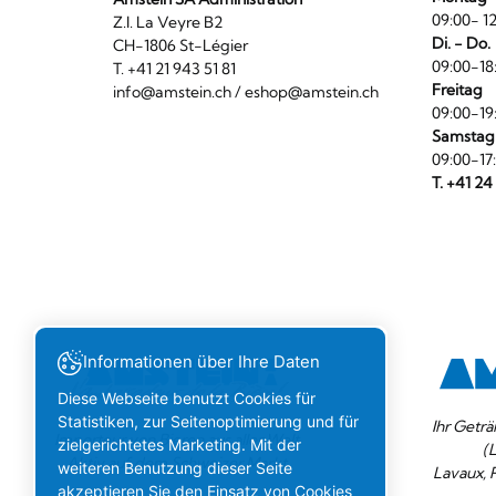
09:00- 12
Z.I. La Veyre B2
Di. - Do.
CH-1806 St-Légier
09:00-18
T. +41 21 943 51 81
Freitag
info@amstein.ch
/
eshop@amstein.ch
09:00-19
Samstag
09:00-17
T. +41 24
Informationen über Ihre Daten
Diese Webseite benutzt Cookies für
Statistiken, zur Seitenoptimierung und für
Ihr Geträ
Importeur von Bieren aus aller Welt.
zielgerichtetes Marketing. Mit der
(
Aktiv auf dem Schweizer Markt.
weiteren Benutzung dieser Seite
Lavaux, 
akzeptieren Sie den Einsatz von Cookies