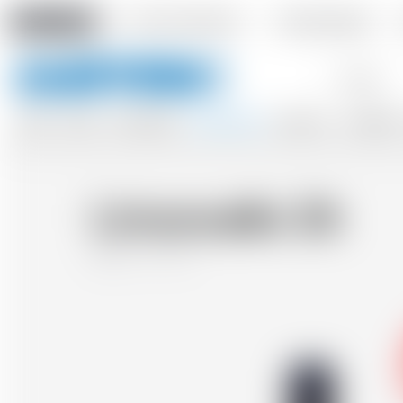
Amstein PRO
Unser Unternehmen
Veranstaltungen
Stichwörter
BIERE
WEINE
APFELWEINE
SPIRITUOSEN
OHNE ALK.
ZUBEHÖR
Limoncello 2lt
Italien
2.0 l