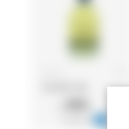
Italien
70 cl
Limoncello L. Inga
28.16
CHF