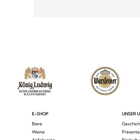
E-SHOP
UNSER 
Biere
Geschich
Weine
Präsenta