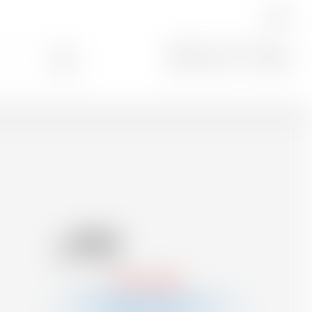
DE
Suche
0
35.62
CHF
CHF
17.81
/Litre
Nicht verfügbar
Benachrichtigen Sie mich, wenn das