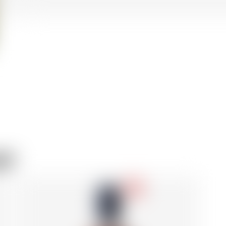
er
-18