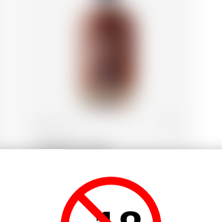
Italien
70 cl
Amaretto L. Inga
28.16
CHF