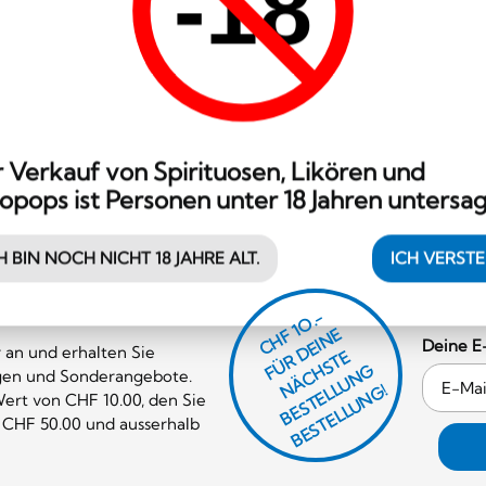
-18
 Verkauf von Spirituosen, Likören und
opops ist Personen unter 18 Jahren untersag
H BIN NOCH NICHT 18 JAHRE ALT.
ICH VERST
CHF 1O.-
Ü
D
EI
N
E
Ä
C
S
T
B
E
S
T
E
L
U
N
B
E
S
T
E
L
L
U
N
Deine E
 an und erhalten Sie
R
E
F
H
G
gen und Sonderangebote.
N
L
G!
ert von CHF 10.00, den Sie
 CHF 50.00 und ausserhalb