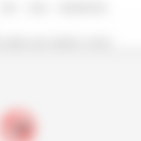
Kontakt
Lieferung
Häufig gestellte Fragen
GESCHENKE
SNACKS
PROMOTIONS %
FLASH SALES
-18