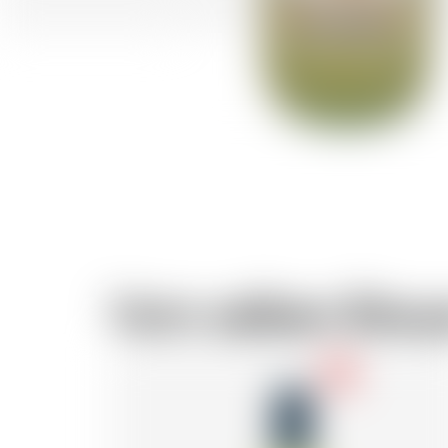
Vom selben Brau
-18