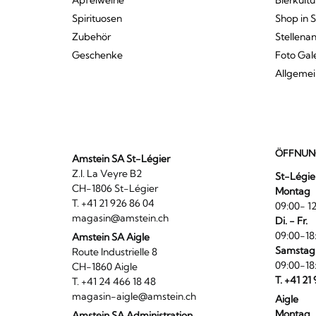
Apfelweine
Bierkultu
Spirituosen
Shop in 
Zubehör
Stellena
Geschenke
Foto Gal
Allgeme
ÖFFNUN
Amstein SA St-Légier
Z.I. La Veyre B2
St-Légie
CH-1806 St-Légier
Montag
T. +41 21 926 86 04
09:00- 12
magasin@amstein.ch
Di. - Fr.
09:00-18
Amstein SA Aigle
Samstag
Route Industrielle 8
09:00-18
CH-1860 Aigle
T. +41 21
T. +41 24 466 18 48
magasin-aigle@amstein.ch
Aigle
Montag
Amstein SA Administration