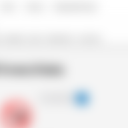
Kontakt
Lieferung
Häufig gestellte Fragen
GESCHENKE
SNACKS
PROMOTIONS %
FLASH SALES
Invecchiata
-18