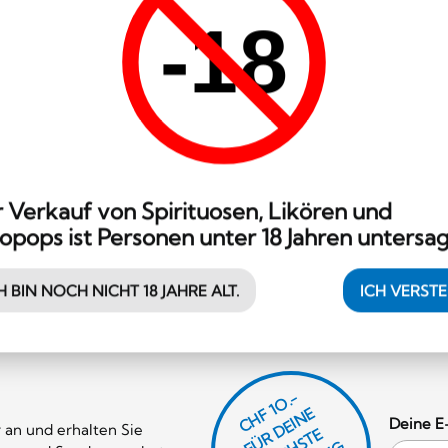
-18
 Verkauf von Spirituosen, Likören und
opops ist Personen unter 18 Jahren untersag
H BIN NOCH NICHT 18 JAHRE ALT.
ICH VERST
CHF 1O.-
Ü
D
EI
N
E
Ä
C
S
T
B
E
S
T
E
L
U
N
B
E
S
T
E
L
L
U
N
Deine E
 an und erhalten Sie