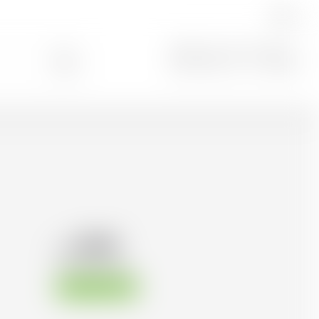
DE
Suche
0
70.19
CHF
CHF
140.38
/Litre
Sofort verfügbar