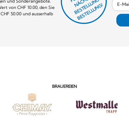
R
E
F
H
G
gen und Sonderangebote.
N
L
G!
ert von CHF 10.00, den Sie
 CHF 50.00 und ausserhalb
BRAUEREIEN