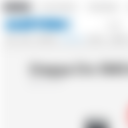
Amstein PRO
Unser Unternehmen
Veranstaltungen
Stichwörter
BIERE
WEINE
APFELWEINE
SPIRITUOSEN
OHNE ALK.
ZUBEHÖR
Grappa Oro 1840 
Italien
50 cl