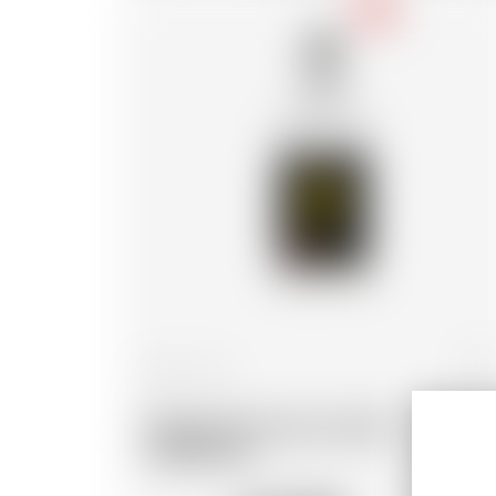
-18
Italien
50 cl
Grappa Di Amarone della
Valpolicella