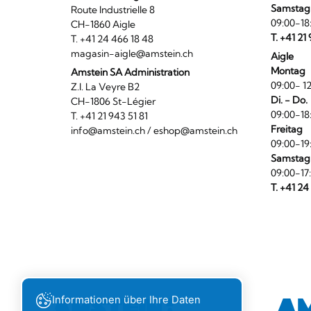
Samstag
Route Industrielle 8
09:00-18
CH-1860 Aigle
T. +41 21
T. +41 24 466 18 48
magasin-aigle@amstein.ch
Aigle
Montag
Amstein SA Administration
09:00- 12
Z.I. La Veyre B2
Di. - Do.
CH-1806 St-Légier
09:00-18
T. +41 21 943 51 81
Freitag
info@amstein.ch
/
eshop@amstein.ch
09:00-19
Samstag
09:00-17
T. +41 24
Informationen über Ihre Daten