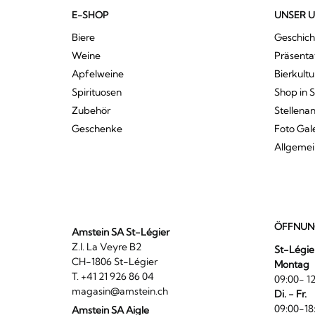
E-SHOP
UNSER 
Biere
Geschich
Weine
Präsenta
Apfelweine
Bierkultu
Spirituosen
Shop in 
Zubehör
Stellena
Geschenke
Foto Gal
Allgeme
ÖFFNUN
Amstein SA St-Légier
Z.I. La Veyre B2
St-Légie
CH-1806 St-Légier
Montag
T. +41 21 926 86 04
09:00- 12
magasin@amstein.ch
Di. - Fr.
09:00-18
Amstein SA Aigle