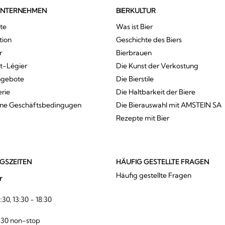
UNTERNEHMEN
BIERKULTUR
te
Was ist Bier
tion
Geschichte des Biers
r
Bierbrauen
St-Légier
Die Kunst der Verkostung
ngebote
Die Bierstile
erie
Die Haltbarkeit der Biere
ine Geschäftsbedingugen
Die Bierauswahl mit AMSTEIN SA
Rezepte mit Bier
GSZEITEN
HÄUFIG GESTELLTE FRAGEN
Häufig gestellte Fragen
r
:30, 13:30 - 18:30
:30 non-stop