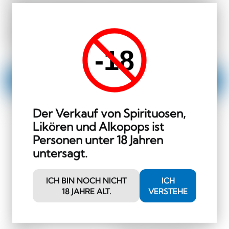
50.00 und ausserhalb der Kategorie Hochprozentiges)!
Deine E-Mail-Adresse
-18
ANMELDUNG
Der Verkauf von Spirituosen,
Likören und Alkopops ist
Personen unter 18 Jahren
untersagt.
BRAUEREIEN
ICH BIN NOCH NICHT
ICH
18 JAHRE ALT.
VERSTEHE