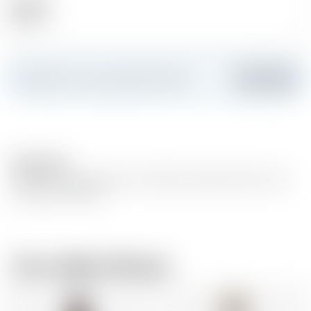
Alkohol
40.00 %
Erstellen Sie Ihre persönliche Karte
Hinzufügen
Description
"Süßer und weicher Rum mit Noten Ananas, Piment und
ein Hauch Limette."
Vom selben Brauer