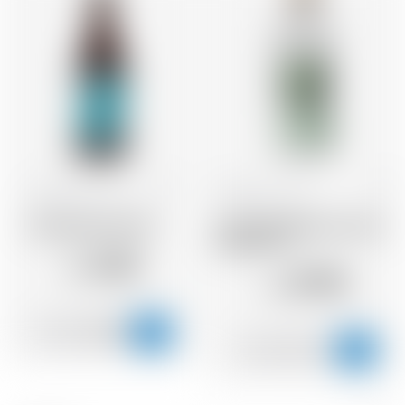
Schottland
66 cl
Schottland
70 cl
Brewdog Punk IPA
Lonewolf Mexican Lime &
Cactus Gin
4.28
CHF
37.90
CHF