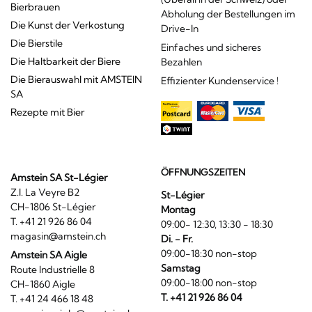
Bierbrauen
Abholung der Bestellungen im
Die Kunst der Verkostung
Drive-In
Die Bierstile
Einfaches und sicheres
Die Haltbarkeit der Biere
Bezahlen
Die Bierauswahl mit AMSTEIN
Effizienter Kundenservice !
SA
Rezepte mit Bier
ÖFFNUNGSZEITEN
Amstein SA St-Légier
Z.I. La Veyre B2
St-Légier
CH-1806 St-Légier
Montag
T. +41 21 926 86 04
09:00- 12:30, 13:30 - 18:30
magasin@amstein.ch
Di. - Fr.
09:00-18:30 non-stop
Amstein SA Aigle
Samstag
Route Industrielle 8
09:00-18:00 non-stop
CH-1860 Aigle
T. +41 21 926 86 04
T. +41 24 466 18 48