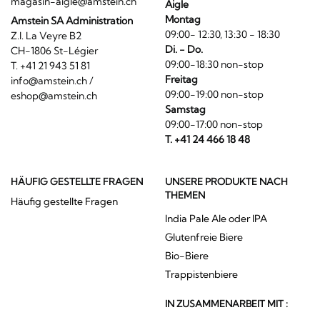
magasin-aigle@amstein.ch
Aigle
Montag
Amstein SA Administration
09:00- 12:30, 13:30 - 18:30
Z.I. La Veyre B2
Di. - Do.
CH-1806 St-Légier
09:00-18:30 non-stop
T. +41 21 943 51 81
Freitag
info@amstein.ch
/
09:00-19:00 non-stop
eshop@amstein.ch
Samstag
09:00-17:00 non-stop
T. +41 24 466 18 48
HÄUFIG GESTELLTE FRAGEN
UNSERE PRODUKTE NACH
THEMEN
Häufig gestellte Fragen
India Pale Ale oder IPA
Glutenfreie Biere
Bio-Biere
Trappistenbiere
IN ZUSAMMENARBEIT MIT :