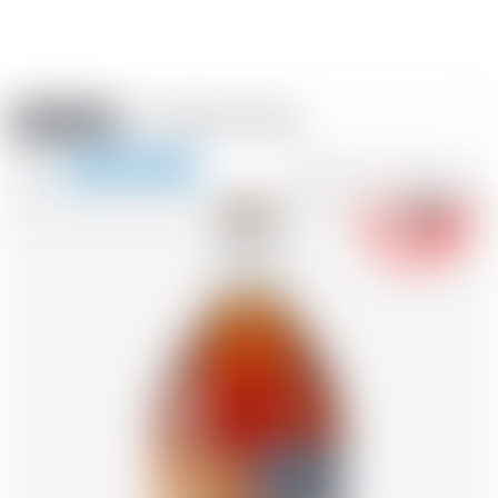
Amstein PRO
VERANSTALTUNGEN
0
Navigation
-18
zeigen
FR
DE
EN
IT