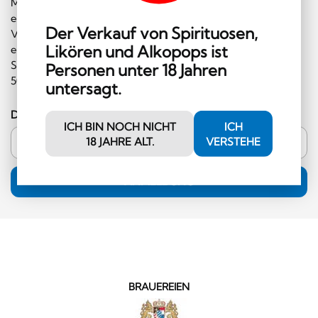
Melden Sie sich gleich für unseren Newsletter an und
erhalten Sie regelmäßig Informationen über
Der Verkauf von Spirituosen,
Veranstaltungen und Sonderangebote. Ausserdem
Likören und Alkopops ist
erhalten Sie einen Gutschein im Wert von CHF 10.00, den
Sie im Shop einlösen können (Mindestbestellwert CHF
Personen unter 18 Jahren
50.00 und ausserhalb der Kategorie Hochprozentiges)!
untersagt.
Deine E-Mail-Adresse
ICH BIN NOCH NICHT
ICH
18 JAHRE ALT.
VERSTEHE
ANMELDUNG
BRAUEREIEN