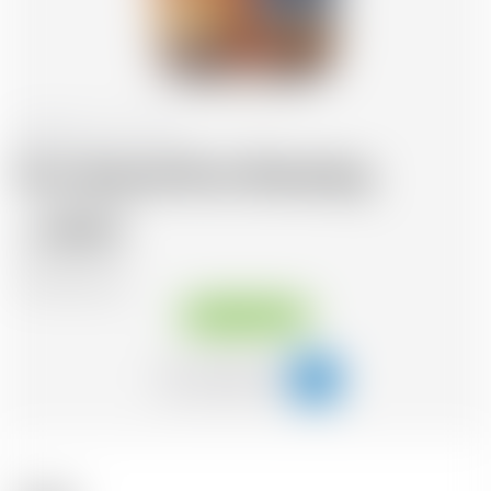
Schottland
70 cl
Duo Spiced Rum Brewdog
38.20
CHF
CHF
54.57
/Litre
Sofort verfügbar