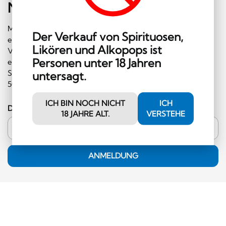
Newsletter
abonnieren
Melden Sie sich gleich für unseren Newsletter an und
Der Verkauf von Spirituosen,
erhalten Sie regelmäßig Informationen über
Likören und Alkopops ist
Veranstaltungen und Sonderangebote. Ausserdem
Personen unter 18 Jahren
erhalten Sie einen Gutschein im Wert von CHF 10.00, den
Sie im Shop einlösen können (Mindestbestellwert CHF
untersagt.
50.00 und ausserhalb der Kategorie Hochprozentiges)!
ICH BIN NOCH NICHT
ICH
Deine E-Mail-Adresse
18 JAHRE ALT.
VERSTEHE
ANMELDUNG