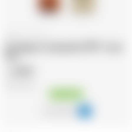
Frankreich
70 cl
Armagnac Castarede 1999 * avec
étui
110.07
CHF
CHF
157.24
/Litre
Sofort verfügbar