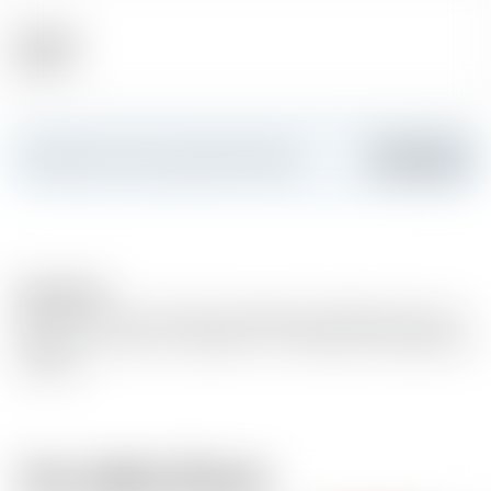
Alkohol
40.00 %
Erstellen Sie Ihre persönliche Karte
Hinzufügen
Description
Matured in oak wood barrels. Basedon distilled white wine
(grape wine variety : Ugni blanc- Colombrad, Folle Blanche
et Baco).
Vom selben Brauer