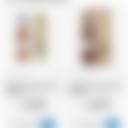
Frankreich
70 cl
Frankreich
70 cl
Armagnac Castarede 1996
Armagnac Castarede XO *
* avec étui
avec étui
110.07
87.94
CHF
CHF