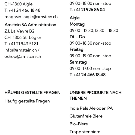
09:00-18:00 non-stop
CH-1860 Aigle
T. +41 21 926 86 04
T. +41 24 466 18 48
magasin-aigle@amstein.ch
Aigle
Montag
Amstein SA Administration
09:00- 12:30, 13:30 - 18:30
Z.I. La Veyre B2
Di. - Do.
CH-1806 St-Légier
09:00-18:30 non-stop
T. +41 21 943 51 81
Freitag
info@amstein.ch
/
09:00-19:00 non-stop
eshop@amstein.ch
Samstag
09:00-17:00 non-stop
T. +41 24 466 18 48
HÄUFIG GESTELLTE FRAGEN
UNSERE PRODUKTE NACH
THEMEN
Häufig gestellte Fragen
India Pale Ale oder IPA
Glutenfreie Biere
Bio-Biere
Trappistenbiere