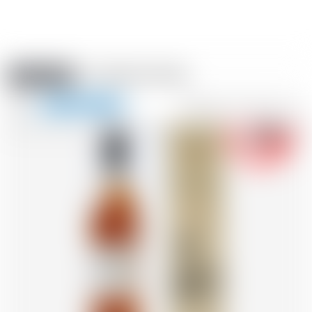
Amstein PRO
VERANSTALTUNGEN
0
Navigation
-18
zeigen
FR
DE
EN
IT