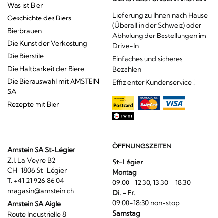
Was ist Bier
Lieferung zu Ihnen nach Hause
Geschichte des Biers
(Überall in der Schweiz) oder
Bierbrauen
Abholung der Bestellungen im
Die Kunst der Verkostung
Drive-In
Die Bierstile
Einfaches und sicheres
Die Haltbarkeit der Biere
Bezahlen
Die Bierauswahl mit AMSTEIN
Effizienter Kundenservice !
SA
Rezepte mit Bier
ÖFFNUNGSZEITEN
Amstein SA St-Légier
Z.I. La Veyre B2
St-Légier
CH-1806 St-Légier
Montag
T. +41 21 926 86 04
09:00- 12:30, 13:30 - 18:30
magasin@amstein.ch
Di. - Fr.
09:00-18:30 non-stop
Amstein SA Aigle
Samstag
Route Industrielle 8