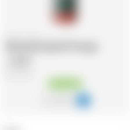
Schweiz
70 cl
Abbacella Apéritif Orange
15.25
CHF
CHF
21.79
/Litre
Sofort verfügbar