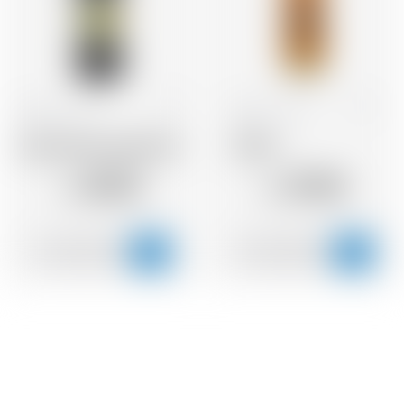
Schweiz
1.0 l
Mexiko
70 cl
Appenzeller Alpenbitter
Zekilla
35.52
27.60
CHF
CHF