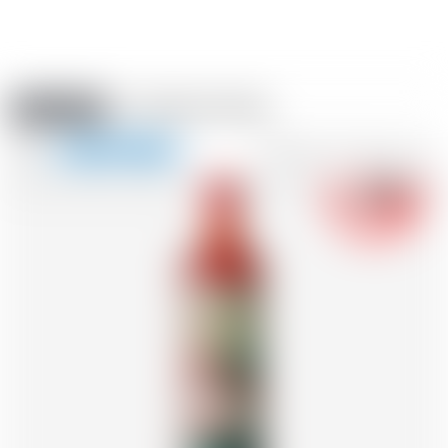
Amstein PRO
VERANSTALTUNGEN
0
Navigation
-18
zeigen
FR
DE
EN
IT