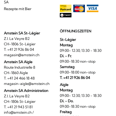
SA
Rezepte mit Bier
ÖFFNUNGSZEITEN
Amstein SA St-Légier
Z.I. La Veyre B2
St-Légier
CH-1806 St-Légier
Montag
T. +41 21 926 86 04
09:00- 12:30, 13:30 - 18:30
magasin@amstein.ch
Di. - Fr.
09:00-18:30 non-stop
Amstein SA Aigle
Samstag
Route Industrielle 8
09:00-18:00 non-stop
CH-1860 Aigle
T. +41 21 926 86 04
T. +41 24 466 18 48
magasin-aigle@amstein.ch
Aigle
Montag
Amstein SA Administration
09:00- 12:30, 13:30 - 18:30
Z.I. La Veyre B2
Di. - Do.
CH-1806 St-Légier
09:00-18:30 non-stop
T. +41 21 943 51 81
Freitag
info@amstein.ch
/