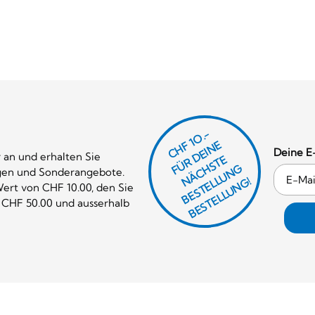
CHF 1O.-
Ü
D
EI
N
E
Ä
C
S
T
B
E
S
T
E
L
U
N
B
E
S
T
E
L
L
U
N
Deine E
 an und erhalten Sie
R
E
F
H
G
gen und Sonderangebote.
N
L
G!
ert von CHF 10.00, den Sie
 CHF 50.00 und ausserhalb