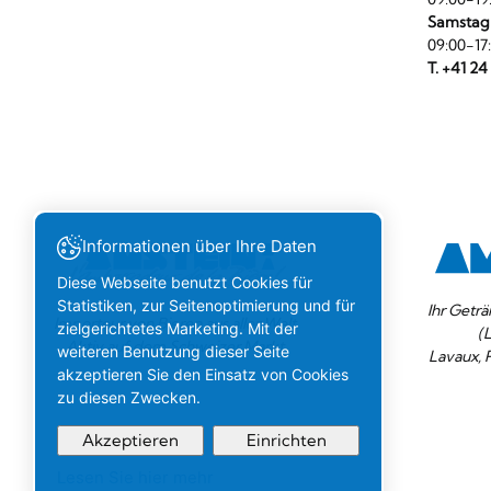
Samstag
09:00-17
T. +41 24
Informationen über Ihre Daten
Diese Webseite benutzt Cookies für
Statistiken, zur Seitenoptimierung und für
Ihr Geträ
Importeur von Bieren aus aller Welt.
zielgerichtetes Marketing. Mit der
(
Aktiv auf dem Schweizer Markt.
weiteren Benutzung dieser Seite
Lavaux, 
akzeptieren Sie den Einsatz von Cookies
zu diesen Zwecken.
Akzeptieren
Einrichten
Lesen Sie hier mehr