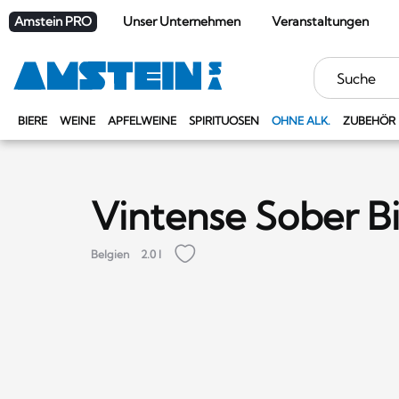
Amstein PRO
Unser Unternehmen
Veranstaltungen
Stichwörter
BIERE
WEINE
APFELWEINE
SPIRITUOSEN
OHNE ALK.
ZUBEHÖR
Vintense Sober B
Belgien
2.0 l