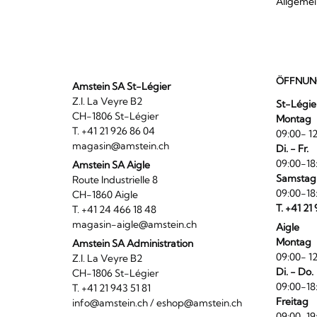
Allgeme
ÖFFNUN
Amstein SA St-Légier
Z.I. La Veyre B2
St-Légie
CH-1806 St-Légier
Montag
T. +41 21 926 86 04
09:00- 12
magasin@amstein.ch
Di. - Fr.
09:00-18
Amstein SA Aigle
Samstag
Route Industrielle 8
09:00-18
CH-1860 Aigle
T. +41 21
T. +41 24 466 18 48
magasin-aigle@amstein.ch
Aigle
Montag
Amstein SA Administration
09:00- 12
Z.I. La Veyre B2
Di. - Do.
CH-1806 St-Légier
09:00-18
T. +41 21 943 51 81
Freitag
info@amstein.ch
/
eshop@amstein.ch
09:00-19