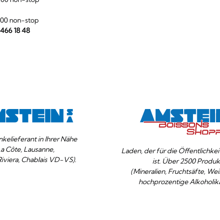
:00 non-stop
 466 18 48
nkelieferant in Ihrer Nähe
La Côte, Lausanne,
Laden, der für die Öffentlichke
Riviera, Chablais VD-VS).
ist. Über 2500 Produk
(Mineralien, Fruchtsäfte, Wei
hochprozentige Alkoholika
Ihre
OK