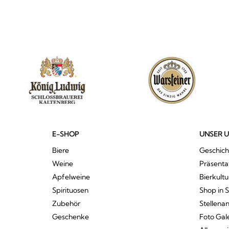
E-SHOP
UNSER 
Biere
Geschich
Weine
Präsenta
Apfelweine
Bierkultu
Spirituosen
Shop in 
Zubehör
Stellena
Geschenke
Foto Gal