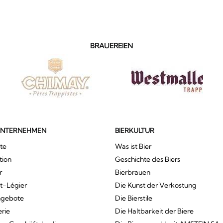
BRAUEREIEN
UNTERNEHMEN
BIERKULTUR
te
Was ist Bier
tion
Geschichte des Biers
r
Bierbrauen
St-Légier
Die Kunst der Verkostung
ngebote
Die Bierstile
erie
Die Haltbarkeit der Biere