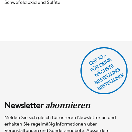
Schwefeldioxid und Sulfite
CHF 1O.-
Ü
D
EI
N
E
Ä
C
S
T
B
E
S
T
E
L
U
N
B
E
S
T
E
L
L
U
N
R
E
F
H
G
N
L
G!
Newsletter
abonnieren
Melden Sie sich gleich für unseren Newsletter an und
erhalten Sie regelmäßig Informationen über
Veranstaltungen und Sonderangebote. Ausserdem