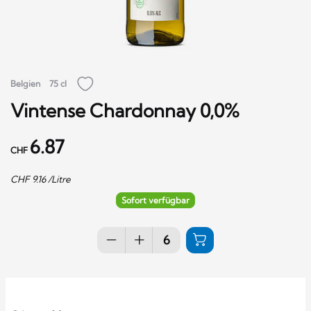
Belgien
75 cl
Vintense Chardonnay 0,0%
6.87
CHF
CHF
9.16
/Litre
Sofort verfügbar