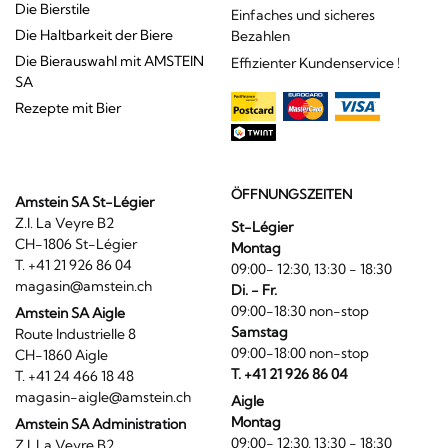
Die Bierstile
Einfaches und sicheres
Die Haltbarkeit der Biere
Bezahlen
Die Bierauswahl mit AMSTEIN
Effizienter Kundenservice !
SA
Rezepte mit Bier
ÖFFNUNGSZEITEN
Amstein SA St-Légier
Z.I. La Veyre B2
St-Légier
CH-1806 St-Légier
Montag
T. +41 21 926 86 04
09:00- 12:30, 13:30 - 18:30
magasin@amstein.ch
Di. - Fr.
09:00-18:30 non-stop
Amstein SA Aigle
Samstag
Route Industrielle 8
09:00-18:00 non-stop
CH-1860 Aigle
T. +41 21 926 86 04
T. +41 24 466 18 48
magasin-aigle@amstein.ch
Aigle
Montag
Amstein SA Administration
09:00- 12:30, 13:30 - 18:30
Z.I. La Veyre B2