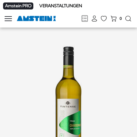
Amstein PRO
VERANSTALTUNGEN
0
Navigation
zeigen
FR
DE
EN
IT