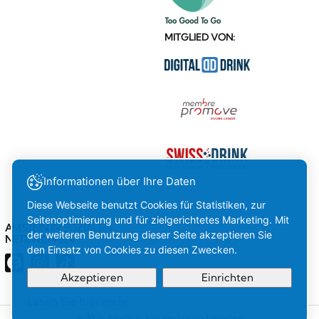
MITGLIED VON:
Informationen über Ihre Daten
Diese Webseite benutzt Cookies für Statistiken, zur
Seitenoptimierung und für zielgerichtetes Marketing. Mit
AMSTEIN IN SOZIALEN
der weiteren Benutzung dieser Seite akzeptieren Sie
NETZWERKEN
den Einsatz von Cookies zu diesen Zwecken.
Akzeptieren
Einrichten
Lesen Sie hier mehr
Ihre
OK
© 2026 Amstein. Alle Rechte vorbehalten