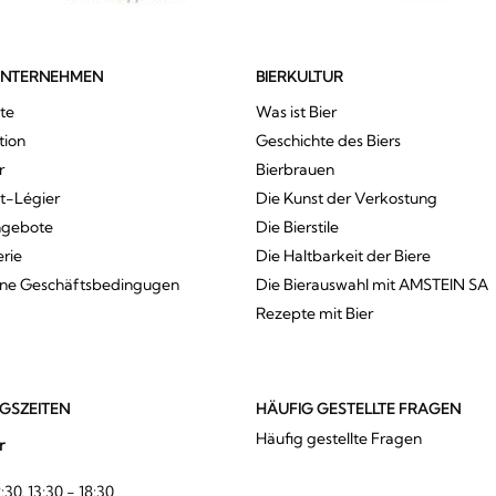
UNTERNEHMEN
BIERKULTUR
te
Was ist Bier
tion
Geschichte des Biers
r
Bierbrauen
St-Légier
Die Kunst der Verkostung
ngebote
Die Bierstile
erie
Die Haltbarkeit der Biere
ine Geschäftsbedingugen
Die Bierauswahl mit AMSTEIN SA
Rezepte mit Bier
GSZEITEN
HÄUFIG GESTELLTE FRAGEN
Häufig gestellte Fragen
r
:30, 13:30 - 18:30