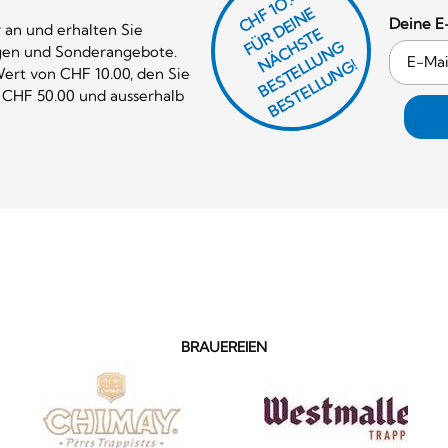
CHF 1O.-
Ü
D
EI
N
E
Ä
C
S
T
B
E
S
T
E
L
U
N
B
E
S
T
E
L
L
U
N
Deine E
 an und erhalten Sie
R
E
F
H
G
gen und Sonderangebote.
N
L
G!
ert von CHF 10.00, den Sie
 CHF 50.00 und ausserhalb
BRAUEREIEN