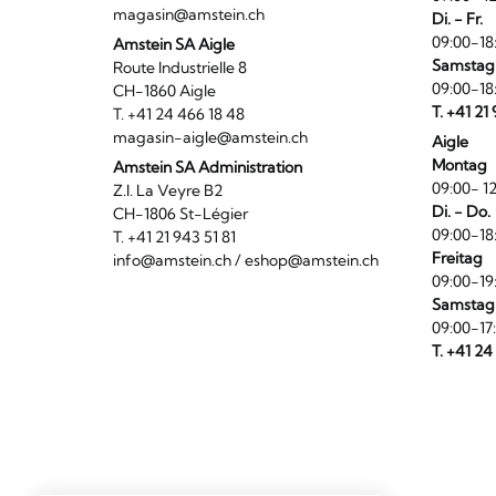
magasin@amstein.ch
Di. - Fr.
09:00-18
Amstein SA Aigle
Samstag
Route Industrielle 8
09:00-18
CH-1860 Aigle
T. +41 21
T. +41 24 466 18 48
magasin-aigle@amstein.ch
Aigle
Montag
Amstein SA Administration
09:00- 12
Z.I. La Veyre B2
Di. - Do.
CH-1806 St-Légier
09:00-18
T. +41 21 943 51 81
Freitag
info@amstein.ch
/
eshop@amstein.ch
09:00-19
Samstag
09:00-17
T. +41 24