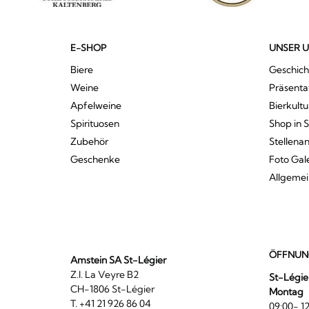
E-SHOP
UNSER 
Biere
Geschich
Weine
Präsenta
Apfelweine
Bierkultu
Spirituosen
Shop in 
Zubehör
Stellena
Geschenke
Foto Gal
Allgeme
ÖFFNUN
Amstein SA St-Légier
Z.I. La Veyre B2
St-Légie
CH-1806 St-Légier
Montag
T. +41 21 926 86 04
09:00- 12