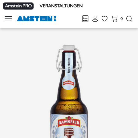
Amstein PRO
VERANSTALTUNGEN
0
Navigation
zeigen
FR
DE
EN
IT