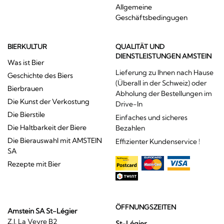
Allgemeine
Geschäftsbedingugen
BIERKULTUR
QUALITÄT UND
DIENSTLEISTUNGEN AMSTEIN
Was ist Bier
Lieferung zu Ihnen nach Hause
Geschichte des Biers
(Überall in der Schweiz) oder
Bierbrauen
Abholung der Bestellungen im
Die Kunst der Verkostung
Drive-In
Die Bierstile
Einfaches und sicheres
Die Haltbarkeit der Biere
Bezahlen
Die Bierauswahl mit AMSTEIN
Effizienter Kundenservice !
SA
Rezepte mit Bier
ÖFFNUNGSZEITEN
Amstein SA St-Légier
Z.I. La Veyre B2
St-Légier