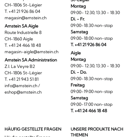
CH-1806 St-Légier
Montag
T. +41 21 926 86 04
09:00- 12:30, 13:30 - 18:30
magasin@amstein.ch
Di. - Fr.
09:00-18:30 non-stop
Amstein SA Aigle
Samstag
Route Industrielle 8
09:00-18:00 non-stop
CH-1860 Aigle
T. +41 21 926 86 04
T. +41 24 466 18 48
magasin-aigle@amstein.ch
Aigle
Montag
Amstein SA Administration
09:00- 12:30, 13:30 - 18:30
Z.I. La Veyre B2
Di. - Do.
CH-1806 St-Légier
09:00-18:30 non-stop
T. +41 21 943 51 81
Freitag
info@amstein.ch
/
09:00-19:00 non-stop
eshop@amstein.ch
Samstag
09:00-17:00 non-stop
T. +41 24 466 18 48
HÄUFIG GESTELLTE FRAGEN
UNSERE PRODUKTE NACH
THEMEN