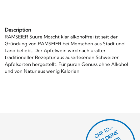
Description
RAMSEIER Suure Moscht klar alkoholfrei ist seit der
Gründung von RAMSEIER bei Menschen aus Stadt und
Land beliebt. Der Apfelwein wird nach uralter
traditioneller Rezeptur aus auserlesenen Schweizer
Apfelsorten hergestellt. Für puren Genuss ohne Alkohol
und von Natur aus wenig Kalorien
CHF 1O.-
Ü
D
EI
N
E
Ä
C
S
T
B
E
S
T
E
L
U
N
B
E
S
T
E
L
L
U
N