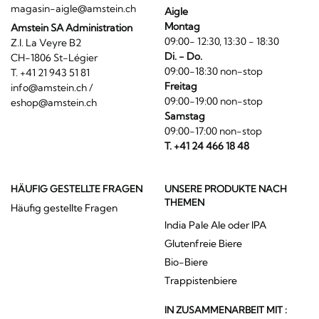
magasin-aigle@amstein.ch
Aigle
Montag
Amstein SA Administration
09:00- 12:30, 13:30 - 18:30
Z.I. La Veyre B2
Di. - Do.
CH-1806 St-Légier
09:00-18:30 non-stop
T. +41 21 943 51 81
Freitag
info@amstein.ch
/
09:00-19:00 non-stop
eshop@amstein.ch
Samstag
09:00-17:00 non-stop
T. +41 24 466 18 48
HÄUFIG GESTELLTE FRAGEN
UNSERE PRODUKTE NACH
THEMEN
Häufig gestellte Fragen
India Pale Ale oder IPA
Glutenfreie Biere
Bio-Biere
Trappistenbiere
IN ZUSAMMENARBEIT MIT :