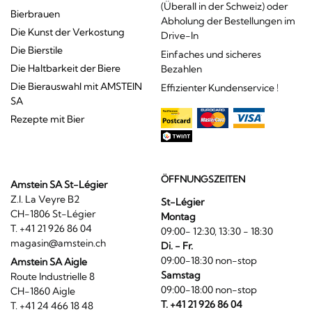
(Überall in der Schweiz) oder
Bierbrauen
Abholung der Bestellungen im
Die Kunst der Verkostung
Drive-In
Die Bierstile
Einfaches und sicheres
Die Haltbarkeit der Biere
Bezahlen
Die Bierauswahl mit AMSTEIN
Effizienter Kundenservice !
SA
Rezepte mit Bier
ÖFFNUNGSZEITEN
Amstein SA St-Légier
Z.I. La Veyre B2
St-Légier
CH-1806 St-Légier
Montag
T. +41 21 926 86 04
09:00- 12:30, 13:30 - 18:30
magasin@amstein.ch
Di. - Fr.
09:00-18:30 non-stop
Amstein SA Aigle
Samstag
Route Industrielle 8
09:00-18:00 non-stop
CH-1860 Aigle
T. +41 21 926 86 04
T. +41 24 466 18 48