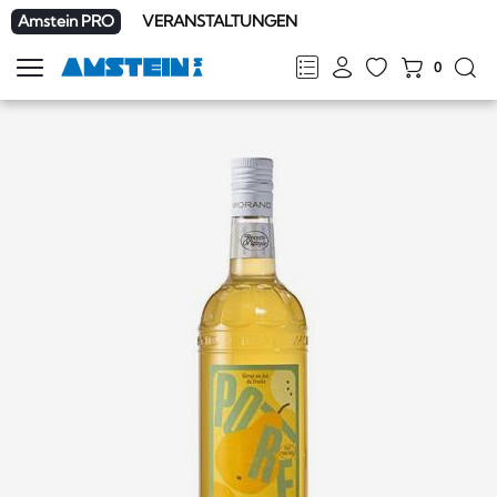
Amstein PRO
VERANSTALTUNGEN
0
Navigation
zeigen
FR
DE
EN
IT