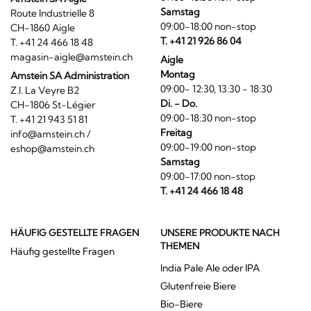
Samstag
Route Industrielle 8
09:00-18:00 non-stop
CH-1860 Aigle
T. +41 21 926 86 04
T. +41 24 466 18 48
magasin-aigle@amstein.ch
Aigle
Montag
Amstein SA Administration
09:00- 12:30, 13:30 - 18:30
Z.I. La Veyre B2
Di. - Do.
CH-1806 St-Légier
09:00-18:30 non-stop
T. +41 21 943 51 81
Freitag
info@amstein.ch
/
09:00-19:00 non-stop
eshop@amstein.ch
Samstag
09:00-17:00 non-stop
T. +41 24 466 18 48
HÄUFIG GESTELLTE FRAGEN
UNSERE PRODUKTE NACH
THEMEN
Häufig gestellte Fragen
India Pale Ale oder IPA
Glutenfreie Biere
Bio-Biere