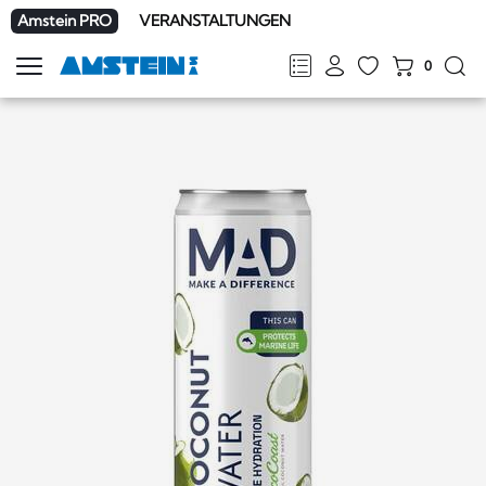
Amstein PRO
VERANSTALTUNGEN
0
Navigation
zeigen
FR
DE
EN
IT