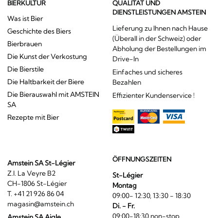
BIERKULTUR
QUALITÄT UND
DIENSTLEISTUNGEN AMSTEIN
Was ist Bier
Lieferung zu Ihnen nach Hause
Geschichte des Biers
(Überall in der Schweiz) oder
Bierbrauen
Abholung der Bestellungen im
Die Kunst der Verkostung
Drive-In
Die Bierstile
Einfaches und sicheres
Die Haltbarkeit der Biere
Bezahlen
Die Bierauswahl mit AMSTEIN
Effizienter Kundenservice !
SA
Rezepte mit Bier
ÖFFNUNGSZEITEN
Amstein SA St-Légier
Z.I. La Veyre B2
St-Légier
CH-1806 St-Légier
Montag
T. +41 21 926 86 04
09:00- 12:30, 13:30 - 18:30
magasin@amstein.ch
Di. - Fr.
09:00-18:30 non-stop
Amstein SA Aigle