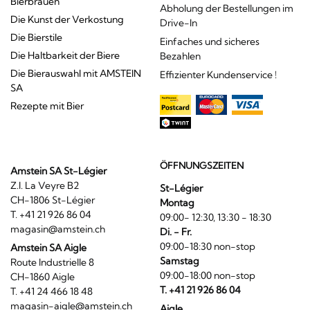
Bierbrauen
Abholung der Bestellungen im
Die Kunst der Verkostung
Drive-In
Die Bierstile
Einfaches und sicheres
Die Haltbarkeit der Biere
Bezahlen
Die Bierauswahl mit AMSTEIN
Effizienter Kundenservice !
SA
Rezepte mit Bier
ÖFFNUNGSZEITEN
Amstein SA St-Légier
Z.I. La Veyre B2
St-Légier
CH-1806 St-Légier
Montag
T. +41 21 926 86 04
09:00- 12:30, 13:30 - 18:30
magasin@amstein.ch
Di. - Fr.
09:00-18:30 non-stop
Amstein SA Aigle
Samstag
Route Industrielle 8
09:00-18:00 non-stop
CH-1860 Aigle
T. +41 21 926 86 04
T. +41 24 466 18 48
magasin-aigle@amstein.ch
Aigle