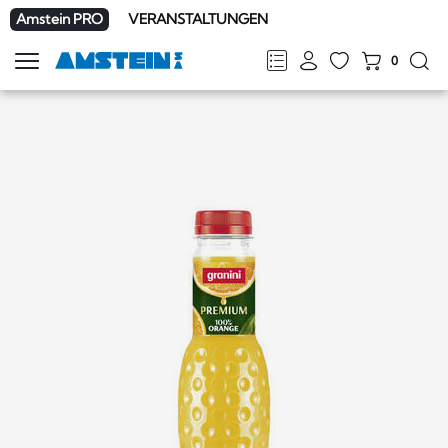
Amstein PRO
VERANSTALTUNGEN
0
Navigation
zeigen
FR
DE
EN
IT