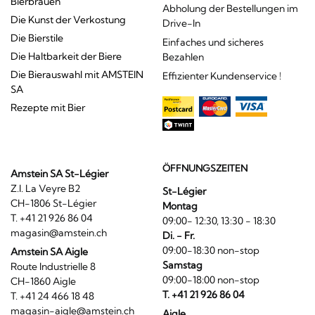
Bierbrauen
Abholung der Bestellungen im
Die Kunst der Verkostung
Drive-In
Die Bierstile
Einfaches und sicheres
Die Haltbarkeit der Biere
Bezahlen
Die Bierauswahl mit AMSTEIN
Effizienter Kundenservice !
SA
Rezepte mit Bier
ÖFFNUNGSZEITEN
Amstein SA St-Légier
Z.I. La Veyre B2
St-Légier
CH-1806 St-Légier
Montag
T. +41 21 926 86 04
09:00- 12:30, 13:30 - 18:30
magasin@amstein.ch
Di. - Fr.
09:00-18:30 non-stop
Amstein SA Aigle
Samstag
Route Industrielle 8
09:00-18:00 non-stop
CH-1860 Aigle
T. +41 21 926 86 04
T. +41 24 466 18 48
magasin-aigle@amstein.ch
Aigle