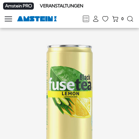
Amstein PRO
VERANSTALTUNGEN
0
Navigation
zeigen
FR
DE
EN
IT