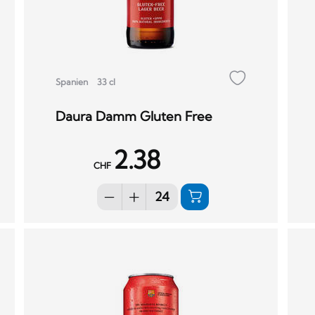
Spanien
33 cl
Daura Damm Gluten Free
2.38
CHF