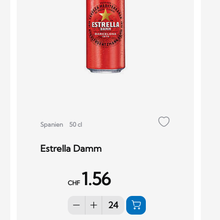
Spanien
50 cl
Estrella Damm
1.56
CHF