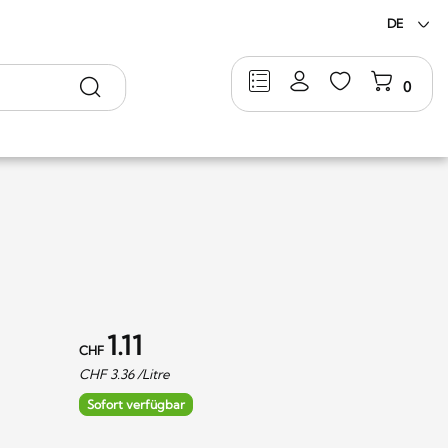
DE
Suche
0
1.11
CHF
CHF
3.36
/Litre
Sofort verfügbar