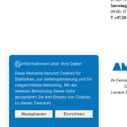
Samstag
09:00-17
T. +41 24
Informationen über Ihre Daten
Diese Webseite benutzt Cookies für
Statistiken, zur Seitenoptimierung und für
Ihr Geträ
Importeur von Bieren aus aller Welt.
zielgerichtetes Marketing. Mit der
(
Aktiv auf dem Schweizer Markt.
weiteren Benutzung dieser Seite
Lavaux, 
akzeptieren Sie den Einsatz von Cookies
zu diesen Zwecken.
Akzeptieren
Einrichten
Lesen Sie hier mehr