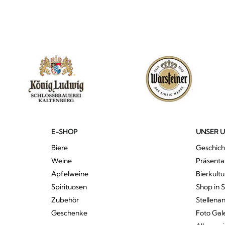
E-SHOP
UNSER 
Biere
Geschich
Weine
Präsenta
Apfelweine
Bierkultu
Spirituosen
Shop in 
Zubehör
Stellena
Geschenke
Foto Gal