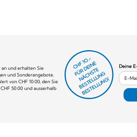
CHF 1O.-
Ü
D
EI
N
E
Ä
C
S
T
B
E
S
T
E
L
U
N
B
E
S
T
E
L
L
U
N
Deine E
 an und erhalten Sie
R
E
F
H
G
gen und Sonderangebote.
N
L
G!
ert von CHF 10.00, den Sie
 CHF 50.00 und ausserhalb