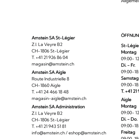
Allgeme
ÖFFNUN
Amstein SA St-Légier
Z.I. La Veyre B2
St-Légie
CH-1806 St-Légier
Montag
T. +41 21 926 86 04
09:00- 12
magasin@amstein.ch
Di. - Fr.
09:00-18
Amstein SA Aigle
Samstag
Route Industrielle 8
09:00-18
CH-1860 Aigle
T. +41 21
T. +41 24 466 18 48
magasin-aigle@amstein.ch
Aigle
Montag
Amstein SA Administration
09:00- 12
Z.I. La Veyre B2
Di. - Do.
CH-1806 St-Légier
09:00-18
T. +41 21 943 51 81
Freitag
info@amstein.ch
/
eshop@amstein.ch
09:00-19