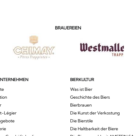
BRAUEREIEN
UNTERNEHMEN
BIERKULTUR
te
Was ist Bier
tion
Geschichte des Biers
r
Bierbrauen
St-Légier
Die Kunst der Verkostung
ngebote
Die Bierstile
erie
Die Haltbarkeit der Biere