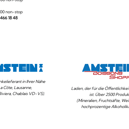
:00 non-stop
 466 18 48
nkelieferant in Ihrer Nähe
La Côte, Lausanne,
Laden, der für die Öffentlichke
Riviera, Chablais VD-VS).
ist. Über 2500 Produk
(Mineralien, Fruchtsäfte, Wei
hochprozentige Alkoholika
Ihre
OK