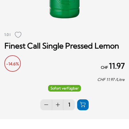
1.0 l
Finest Call Single Pressed Lemon
-14.6%
11.97
CHF
CHF
11.97
/Litre
Sofort verfügbar