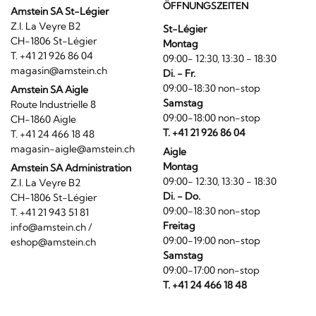
ÖFFNUNGSZEITEN
Amstein SA St-Légier
Z.I. La Veyre B2
St-Légier
CH-1806 St-Légier
Montag
T. +41 21 926 86 04
09:00- 12:30, 13:30 - 18:30
magasin@amstein.ch
Di. - Fr.
09:00-18:30 non-stop
Amstein SA Aigle
Samstag
Route Industrielle 8
09:00-18:00 non-stop
CH-1860 Aigle
T. +41 21 926 86 04
T. +41 24 466 18 48
magasin-aigle@amstein.ch
Aigle
Montag
Amstein SA Administration
09:00- 12:30, 13:30 - 18:30
Z.I. La Veyre B2
Di. - Do.
CH-1806 St-Légier
09:00-18:30 non-stop
T. +41 21 943 51 81
Freitag
info@amstein.ch
/
09:00-19:00 non-stop
eshop@amstein.ch
Samstag
09:00-17:00 non-stop
T. +41 24 466 18 48