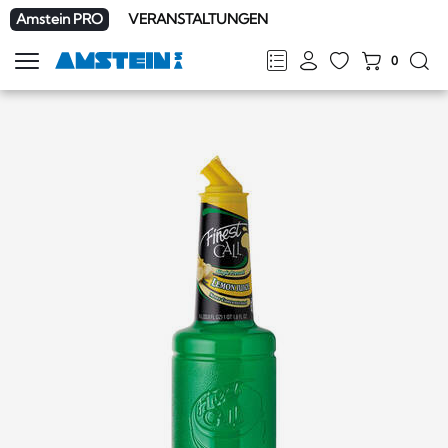
Amstein PRO
VERANSTALTUNGEN
0
Navigation
zeigen
FR
DE
EN
IT