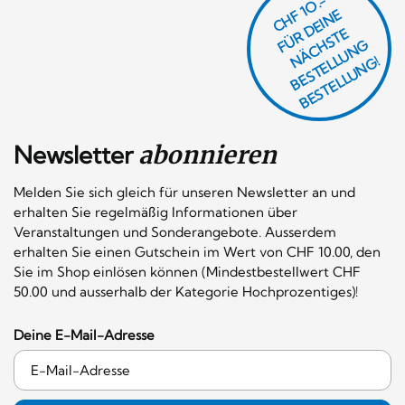
CHF 1O.-
Ü
D
EI
N
E
Ä
C
S
T
B
E
S
T
E
L
U
N
B
E
S
T
E
L
L
U
N
R
E
F
H
G
N
L
G!
Newsletter
abonnieren
Melden Sie sich gleich für unseren Newsletter an und
erhalten Sie regelmäßig Informationen über
Veranstaltungen und Sonderangebote. Ausserdem
erhalten Sie einen Gutschein im Wert von CHF 10.00, den
Sie im Shop einlösen können (Mindestbestellwert CHF
50.00 und ausserhalb der Kategorie Hochprozentiges)!
Deine E-Mail-Adresse