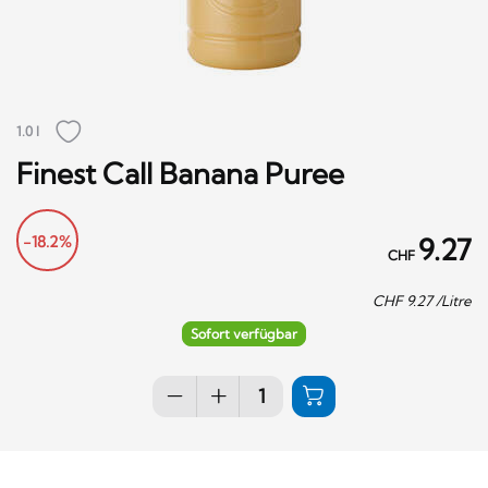
1.0 l
Finest Call Banana Puree
-18.2%
9.27
CHF
CHF
9.27
/Litre
Sofort verfügbar