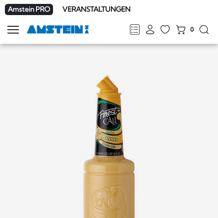
Amstein PRO
VERANSTALTUNGEN
0
Navigation
zeigen
FR
DE
EN
IT