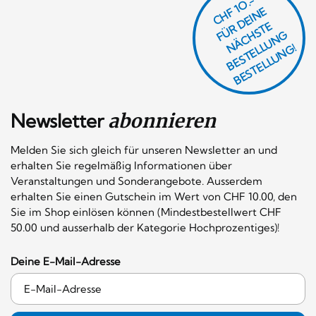
CHF 1O.-
Ü
D
EI
N
E
Ä
C
S
T
B
E
S
T
E
L
U
N
B
E
S
T
E
L
L
U
N
R
E
F
H
G
N
L
G!
Newsletter
abonnieren
Melden Sie sich gleich für unseren Newsletter an und
erhalten Sie regelmäßig Informationen über
Veranstaltungen und Sonderangebote. Ausserdem
erhalten Sie einen Gutschein im Wert von CHF 10.00, den
Sie im Shop einlösen können (Mindestbestellwert CHF
50.00 und ausserhalb der Kategorie Hochprozentiges)!
Deine E-Mail-Adresse