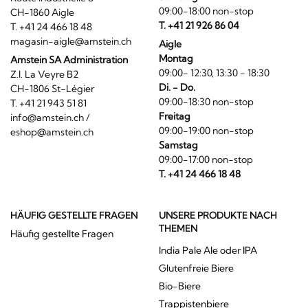
09:00-18:00 non-stop
CH-1860 Aigle
T. +41 21 926 86 04
T. +41 24 466 18 48
magasin-aigle@amstein.ch
Aigle
Montag
Amstein SA Administration
09:00- 12:30, 13:30 - 18:30
Z.I. La Veyre B2
Di. - Do.
CH-1806 St-Légier
09:00-18:30 non-stop
T. +41 21 943 51 81
Freitag
info@amstein.ch
/
09:00-19:00 non-stop
eshop@amstein.ch
Samstag
09:00-17:00 non-stop
T. +41 24 466 18 48
HÄUFIG GESTELLTE FRAGEN
UNSERE PRODUKTE NACH
THEMEN
Häufig gestellte Fragen
India Pale Ale oder IPA
Glutenfreie Biere
Bio-Biere
Trappistenbiere