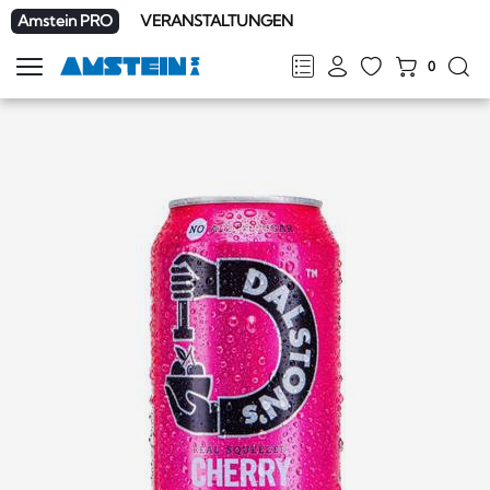
Amstein PRO
VERANSTALTUNGEN
0
Navigation
zeigen
FR
DE
EN
IT