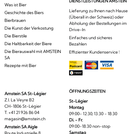
DIENSTLEISTUNGEN AMSTEIN
Was ist Bier
Lieferung zu Ihnen nach Hause
Geschichte des Biers
(Überall in der Schweiz) oder
Bierbrauen
Abholung der Bestellungen im
Die Kunst der Verkostung
Drive-In
Die Bierstile
Einfaches und sicheres
Die Haltbarkeit der Biere
Bezahlen
Die Bierauswahl mit AMSTEIN
Effizienter Kundenservice !
SA
Rezepte mit Bier
ÖFFNUNGSZEITEN
Amstein SA St-Légier
Z.I. La Veyre B2
St-Légier
CH-1806 St-Légier
Montag
T. +41 21 926 86 04
09:00- 12:30, 13:30 - 18:30
magasin@amstein.ch
Di. - Fr.
09:00-18:30 non-stop
Amstein SA Aigle
Samstag
Route Industrielle 8