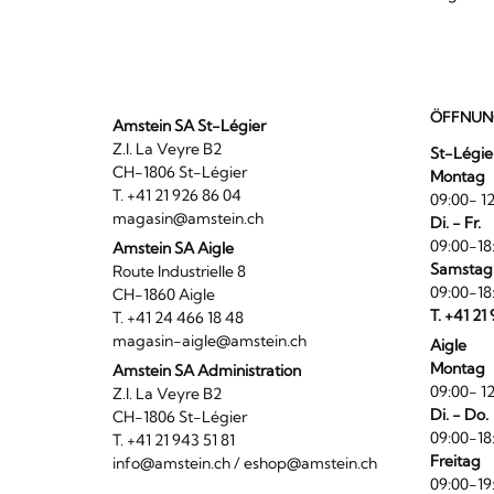
ÖFFNUN
Amstein SA St-Légier
Z.I. La Veyre B2
St-Légie
CH-1806 St-Légier
Montag
T. +41 21 926 86 04
09:00- 12
magasin@amstein.ch
Di. - Fr.
09:00-18
Amstein SA Aigle
Samstag
Route Industrielle 8
09:00-18
CH-1860 Aigle
T. +41 21
T. +41 24 466 18 48
magasin-aigle@amstein.ch
Aigle
Montag
Amstein SA Administration
09:00- 12
Z.I. La Veyre B2
Di. - Do.
CH-1806 St-Légier
09:00-18
T. +41 21 943 51 81
Freitag
info@amstein.ch
/
eshop@amstein.ch
09:00-19