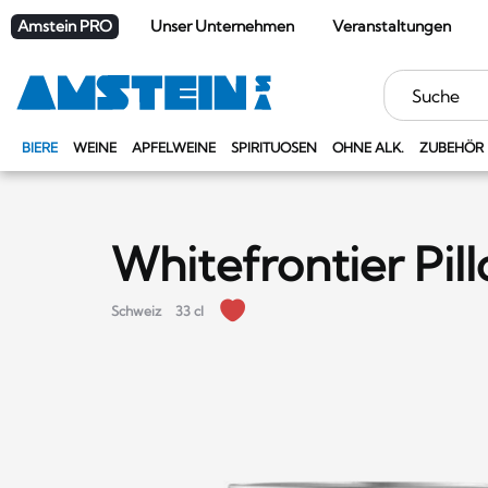
Amstein PRO
Unser Unternehmen
Veranstaltungen
Stichwörter
BIERE
WEINE
APFELWEINE
SPIRITUOSEN
OHNE ALK.
ZUBEHÖR
Whitefrontier Pil
Schweiz
33 cl