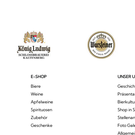
E-SHOP
UNSER 
Biere
Geschich
Weine
Präsenta
Apfelweine
Bierkultu
Spirituosen
Shop in 
Zubehör
Stellena
Geschenke
Foto Gal
Allgeme