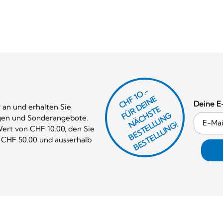
CHF 1O.-
Ü
D
EI
N
E
Ä
C
S
T
B
E
S
T
E
L
U
N
B
E
S
T
E
L
L
U
N
Deine E
 an und erhalten Sie
R
E
F
H
G
gen und Sonderangebote.
N
L
G!
ert von CHF 10.00, den Sie
 CHF 50.00 und ausserhalb