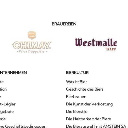
BRAUEREIEN
UNTERNEHMEN
BIERKULTUR
te
Was ist Bier
tion
Geschichte des Biers
r
Bierbrauen
St-Légier
Die Kunst der Verkostung
ngebote
Die Bierstile
erie
Die Haltbarkeit der Biere
ine Geschäftsbedingugen
Die Bierauswahl mit AMSTEIN SA