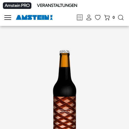
Amstein PRO
VERANSTALTUNGEN
0
Navigation
zeigen
FR
DE
EN
IT