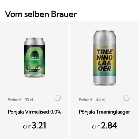
Vom selben Brauer
Estland
33 cl
Estland
44 cl
Pohjala Virmalised 0.0%
Põhjala Treeninglaager
3.21
2.84
CHF
CHF