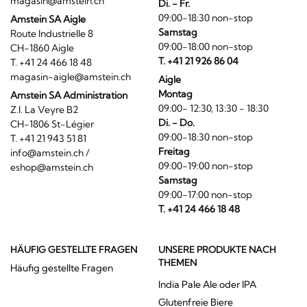
magasin@amstein.ch
Di. - Fr.
09:00-18:30 non-stop
Amstein SA Aigle
Samstag
Route Industrielle 8
09:00-18:00 non-stop
CH-1860 Aigle
T. +41 21 926 86 04
T. +41 24 466 18 48
magasin-aigle@amstein.ch
Aigle
Montag
Amstein SA Administration
09:00- 12:30, 13:30 - 18:30
Z.I. La Veyre B2
Di. - Do.
CH-1806 St-Légier
09:00-18:30 non-stop
T. +41 21 943 51 81
Freitag
info@amstein.ch
/
09:00-19:00 non-stop
eshop@amstein.ch
Samstag
09:00-17:00 non-stop
T. +41 24 466 18 48
HÄUFIG GESTELLTE FRAGEN
UNSERE PRODUKTE NACH
THEMEN
Häufig gestellte Fragen
India Pale Ale oder IPA
Glutenfreie Biere