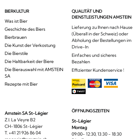
BIERKULTUR
QUALITÄT UND
DIENSTLEISTUNGEN AMSTEIN
Was ist Bier
Lieferung zu Ihnen nach Hause
Geschichte des Biers
(Überall in der Schweiz) oder
Bierbrauen
Abholung der Bestellungen im
Die Kunst der Verkostung
Drive-In
Die Bierstile
Einfaches und sicheres
Die Haltbarkeit der Biere
Bezahlen
Die Bierauswahl mit AMSTEIN
Effizienter Kundenservice !
SA
Rezepte mit Bier
ÖFFNUNGSZEITEN
Amstein SA St-Légier
Z.I. La Veyre B2
St-Légier
CH-1806 St-Légier
Montag
T. +41 21 926 86 04
09:00- 12:30, 13:30 - 18:30