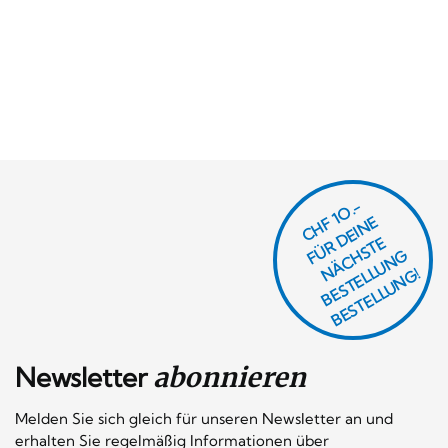
CHF 1O.-
Ü
D
EI
N
E
Ä
C
S
T
B
E
S
T
E
L
U
N
B
E
S
T
E
L
L
U
N
R
E
F
H
G
N
L
G!
Newsletter
abonnieren
Melden Sie sich gleich für unseren Newsletter an und
erhalten Sie regelmäßig Informationen über