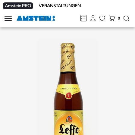
Amstein PRO
VERANSTALTUNGEN
0
Navigation
zeigen
FR
DE
EN
IT