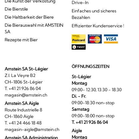
Die Kunst der Verkostung
Drive-In
Die Bierstile
Einfaches und sicheres
Die Haltbarkeit der Biere
Bezahlen
Die Bierauswahl mit AMSTEIN
Effizienter Kundenservice !
SA
Rezepte mit Bier
ÖFFNUNGSZEITEN
Amstein SA St-Légier
Z.I. La Veyre B2
St-Légier
CH-1806 St-Légier
Montag
T. +41 21 926 86 04
09:00- 12:30, 13:30 - 18:30
magasin@amstein.ch
Di. - Fr.
09:00-18:30 non-stop
Amstein SA Aigle
Samstag
Route Industrielle 8
09:00-18:00 non-stop
CH-1860 Aigle
T. +41 21 926 86 04
T. +41 24 466 18 48
magasin-aigle@amstein.ch
Aigle
Montag
Amstein SA Administration