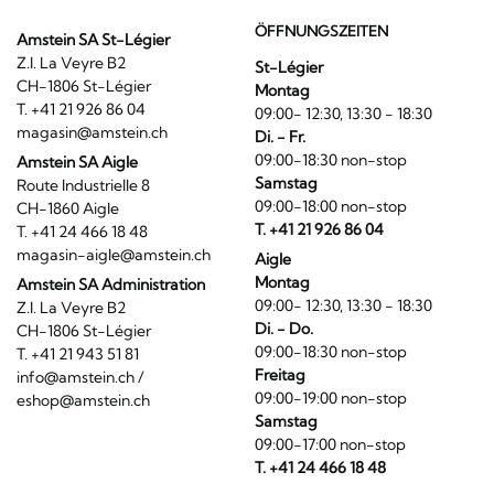
ÖFFNUNGSZEITEN
Amstein SA St-Légier
Z.I. La Veyre B2
St-Légier
CH-1806 St-Légier
Montag
T. +41 21 926 86 04
09:00- 12:30, 13:30 - 18:30
magasin@amstein.ch
Di. - Fr.
09:00-18:30 non-stop
Amstein SA Aigle
Samstag
Route Industrielle 8
09:00-18:00 non-stop
CH-1860 Aigle
T. +41 21 926 86 04
T. +41 24 466 18 48
magasin-aigle@amstein.ch
Aigle
Montag
Amstein SA Administration
09:00- 12:30, 13:30 - 18:30
Z.I. La Veyre B2
Di. - Do.
CH-1806 St-Légier
09:00-18:30 non-stop
T. +41 21 943 51 81
Freitag
info@amstein.ch
/
09:00-19:00 non-stop
eshop@amstein.ch
Samstag
09:00-17:00 non-stop
T. +41 24 466 18 48