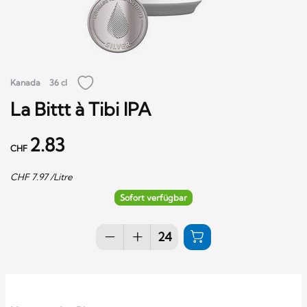
Kanada
36 cl
La Bittt à Tibi IPA
2.83
CHF
CHF
7.97
/Litre
Sofort verfügbar