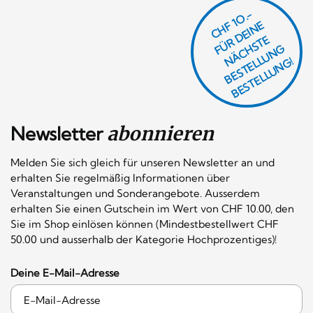
CHF 1O.-
Ü
D
EI
N
E
Ä
C
S
T
B
E
S
T
E
L
U
N
B
E
S
T
E
L
L
U
N
R
E
F
H
G
N
L
G!
Newsletter
abonnieren
Melden Sie sich gleich für unseren Newsletter an und
erhalten Sie regelmäßig Informationen über
Veranstaltungen und Sonderangebote. Ausserdem
erhalten Sie einen Gutschein im Wert von CHF 10.00, den
Sie im Shop einlösen können (Mindestbestellwert CHF
50.00 und ausserhalb der Kategorie Hochprozentiges)!
Deine E-Mail-Adresse