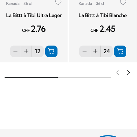
Kanada
36 cl
Kanada
36 cl
La Bittt à Tibi Ultra Lager
La Bittt à Tibi Blanche
2.76
2.45
CHF
CHF
Pré
S