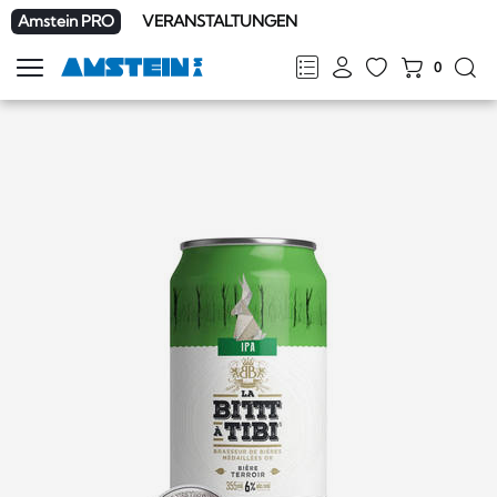
Amstein PRO
VERANSTALTUNGEN
0
Navigation
zeigen
FR
DE
EN
IT