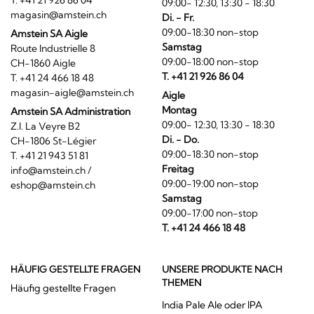
09:00- 12:30, 13:30 - 18:30
magasin@amstein.ch
Di. - Fr.
09:00-18:30 non-stop
Amstein SA Aigle
Samstag
Route Industrielle 8
09:00-18:00 non-stop
CH-1860 Aigle
T. +41 21 926 86 04
T. +41 24 466 18 48
magasin-aigle@amstein.ch
Aigle
Montag
Amstein SA Administration
09:00- 12:30, 13:30 - 18:30
Z.I. La Veyre B2
Di. - Do.
CH-1806 St-Légier
09:00-18:30 non-stop
T. +41 21 943 51 81
Freitag
info@amstein.ch
/
09:00-19:00 non-stop
eshop@amstein.ch
Samstag
09:00-17:00 non-stop
T. +41 24 466 18 48
HÄUFIG GESTELLTE FRAGEN
UNSERE PRODUKTE NACH
THEMEN
Häufig gestellte Fragen
India Pale Ale oder IPA