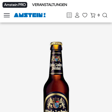
Amstein PRO
VERANSTALTUNGEN
0
Navigation
zeigen
FR
DE
EN
IT