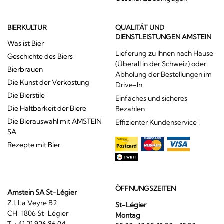
BIERKULTUR
QUALITÄT UND
DIENSTLEISTUNGEN AMSTEIN
Was ist Bier
Lieferung zu Ihnen nach Hause
Geschichte des Biers
(Überall in der Schweiz) oder
Bierbrauen
Abholung der Bestellungen im
Die Kunst der Verkostung
Drive-In
Die Bierstile
Einfaches und sicheres
Die Haltbarkeit der Biere
Bezahlen
Die Bierauswahl mit AMSTEIN
Effizienter Kundenservice !
SA
Rezepte mit Bier
ÖFFNUNGSZEITEN
Amstein SA St-Légier
Z.I. La Veyre B2
St-Légier
CH-1806 St-Légier
Montag
T. +41 21 926 86 04