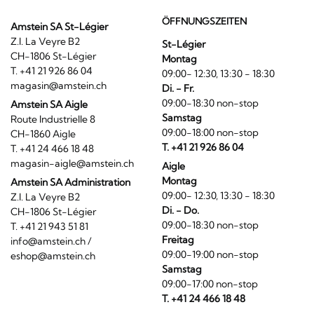
ÖFFNUNGSZEITEN
Amstein SA St-Légier
Z.I. La Veyre B2
St-Légier
CH-1806 St-Légier
Montag
T. +41 21 926 86 04
09:00- 12:30, 13:30 - 18:30
magasin@amstein.ch
Di. - Fr.
09:00-18:30 non-stop
Amstein SA Aigle
Samstag
Route Industrielle 8
09:00-18:00 non-stop
CH-1860 Aigle
T. +41 21 926 86 04
T. +41 24 466 18 48
magasin-aigle@amstein.ch
Aigle
Montag
Amstein SA Administration
09:00- 12:30, 13:30 - 18:30
Z.I. La Veyre B2
Di. - Do.
CH-1806 St-Légier
09:00-18:30 non-stop
T. +41 21 943 51 81
Freitag
info@amstein.ch
/
09:00-19:00 non-stop
eshop@amstein.ch
Samstag
09:00-17:00 non-stop
T. +41 24 466 18 48