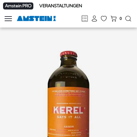
Amstein PRO
VERANSTALTUNGEN
0
Navigation
zeigen
FR
DE
EN
IT