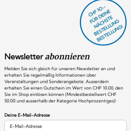
CHF 1O.-
Ü
D
EI
N
E
Ä
C
S
T
B
E
S
T
E
L
U
N
B
E
S
T
E
L
L
U
N
R
E
F
H
G
N
L
G!
Newsletter
abonnieren
Melden Sie sich gleich für unseren Newsletter an und
erhalten Sie regelmäßig Informationen über
Veranstaltungen und Sonderangebote. Ausserdem
erhalten Sie einen Gutschein im Wert von CHF 10.00, den
Sie im Shop einlösen können (Mindestbestellwert CHF
50.00 und ausserhalb der Kategorie Hochprozentiges)!
Deine E-Mail-Adresse