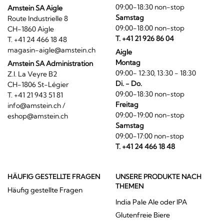
09:00-18:30 non-stop
Amstein SA Aigle
Samstag
Route Industrielle 8
09:00-18:00 non-stop
CH-1860 Aigle
T. +41 21 926 86 04
T. +41 24 466 18 48
magasin-aigle@amstein.ch
Aigle
Montag
Amstein SA Administration
09:00- 12:30, 13:30 - 18:30
Z.I. La Veyre B2
Di. - Do.
CH-1806 St-Légier
09:00-18:30 non-stop
T. +41 21 943 51 81
Freitag
info@amstein.ch
/
09:00-19:00 non-stop
eshop@amstein.ch
Samstag
09:00-17:00 non-stop
T. +41 24 466 18 48
HÄUFIG GESTELLTE FRAGEN
UNSERE PRODUKTE NACH
THEMEN
Häufig gestellte Fragen
India Pale Ale oder IPA
Glutenfreie Biere