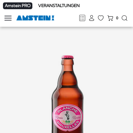
Amstein PRO
VERANSTALTUNGEN
0
Navigation
zeigen
FR
DE
EN
IT