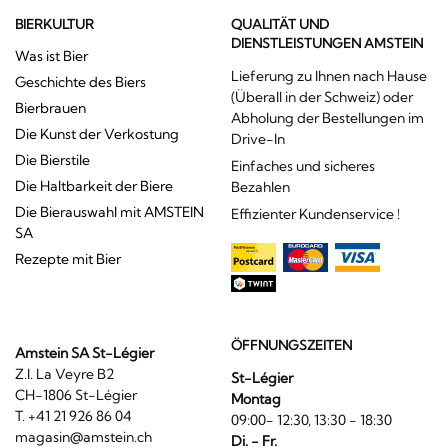
BIERKULTUR
QUALITÄT UND
DIENSTLEISTUNGEN AMSTEIN
Was ist Bier
Lieferung zu Ihnen nach Hause
Geschichte des Biers
(Überall in der Schweiz) oder
Bierbrauen
Abholung der Bestellungen im
Die Kunst der Verkostung
Drive-In
Die Bierstile
Einfaches und sicheres
Die Haltbarkeit der Biere
Bezahlen
Die Bierauswahl mit AMSTEIN
Effizienter Kundenservice !
SA
Rezepte mit Bier
ÖFFNUNGSZEITEN
Amstein SA St-Légier
Z.I. La Veyre B2
St-Légier
CH-1806 St-Légier
Montag
T. +41 21 926 86 04
09:00- 12:30, 13:30 - 18:30
magasin@amstein.ch
Di. - Fr.