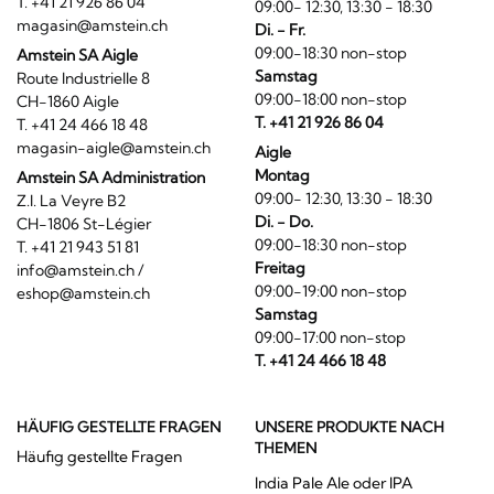
T. +41 21 926 86 04
09:00- 12:30, 13:30 - 18:30
magasin@amstein.ch
Di. - Fr.
09:00-18:30 non-stop
Amstein SA Aigle
Samstag
Route Industrielle 8
09:00-18:00 non-stop
CH-1860 Aigle
T. +41 21 926 86 04
T. +41 24 466 18 48
magasin-aigle@amstein.ch
Aigle
Montag
Amstein SA Administration
09:00- 12:30, 13:30 - 18:30
Z.I. La Veyre B2
Di. - Do.
CH-1806 St-Légier
09:00-18:30 non-stop
T. +41 21 943 51 81
Freitag
info@amstein.ch
/
09:00-19:00 non-stop
eshop@amstein.ch
Samstag
09:00-17:00 non-stop
T. +41 24 466 18 48
HÄUFIG GESTELLTE FRAGEN
UNSERE PRODUKTE NACH
THEMEN
Häufig gestellte Fragen
India Pale Ale oder IPA