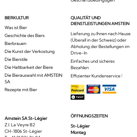
BIERKULTUR
QUALITÄT UND
DIENSTLEISTUNGEN AMSTEIN
Was ist Bier
Lieferung zu Ihnen nach Hause
Geschichte des Biers
(Überall in der Schweiz) oder
Bierbrauen
Abholung der Bestellungen im
Die Kunst der Verkostung
Drive-In
Die Bierstile
Einfaches und sicheres
Die Haltbarkeit der Biere
Bezahlen
Die Bierauswahl mit AMSTEIN
Effizienter Kundenservice !
SA
Rezepte mit Bier
ÖFFNUNGSZEITEN
Amstein SA St-Légier
Z.I. La Veyre B2
St-Légier
CH-1806 St-Légier
Montag