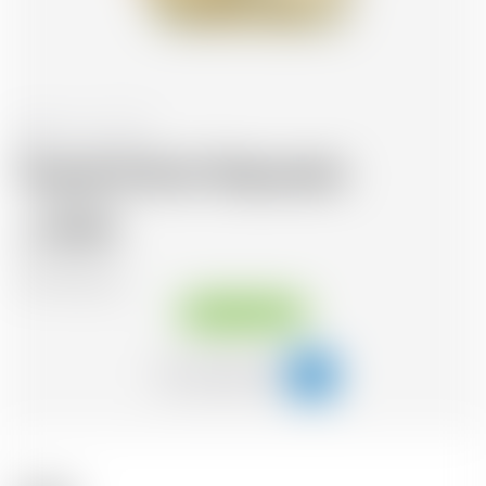
Mexiko
70 cl
Tequila Patrón Reposado
55.50
CHF
CHF
79.29
/Litre
Sofort verfügbar