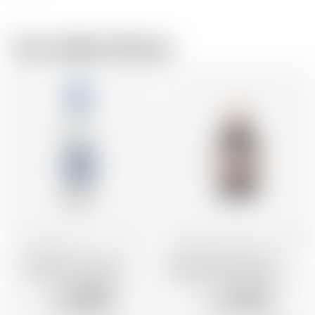
Vom selben Brauer
Frankreich
70 cl
Vereinigtes Königreich
1.0 l
Vodka Grey Goose
Tails Espresso Martini
43.89
22.65
CHF
CHF