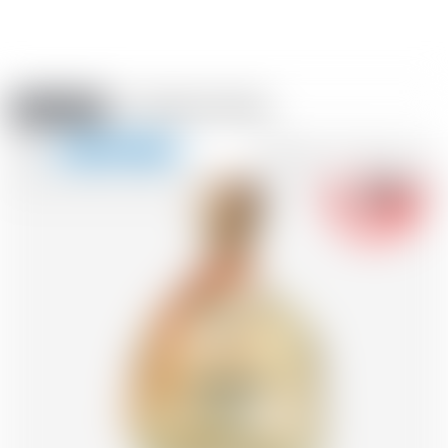
Amstein PRO
VERANSTALTUNGEN
0
Navigation
-18
zeigen
FR
DE
EN
IT