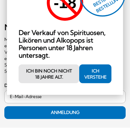
-18
N
L
G!
Newsletter
abonnieren
Der Verkauf von Spirituosen,
Likören und Alkopops ist
Melden Sie sich gleich für unseren Newsletter an und
erhalten Sie regelmäßig Informationen über
Personen unter 18 Jahren
Veranstaltungen und Sonderangebote. Ausserdem
untersagt.
erhalten Sie einen Gutschein im Wert von CHF 10.00, den
Sie im Shop einlösen können (Mindestbestellwert CHF
ICH BIN NOCH NICHT
ICH
50.00 und ausserhalb der Kategorie Hochprozentiges)!
18 JAHRE ALT.
VERSTEHE
Deine E-Mail-Adresse
ANMELDUNG