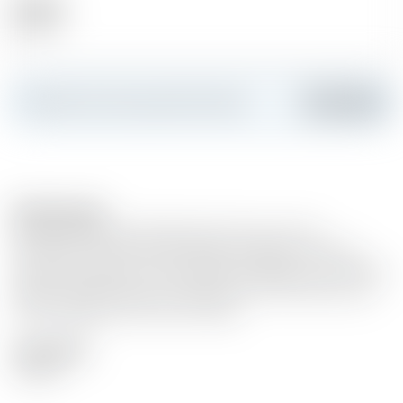
Alkohol
40.00 %
Erstellen Sie Ihre persönliche Karte
Hinzufügen
Bemerkungen
Farbe: Klar, hell, leichte Bernsteintönung. Aroma:
Eichenholz, leichte frische Agave, ein Hauch von Zitrus.
Geschmack: Weich und süss, exellente Ballance aus frischer
Agave und Eichenholz, mit Noten von Frucht, Zitrus und
Honig. Abgang: Leicht floral, Vanille.
Description
Tequila