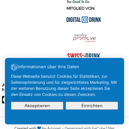
MITGLIED VON:
Informationen über Ihre Daten
Diese Webseite benutzt Cookies für Statistiken, zur
Seitenoptimierung und für zielgerichtetes Marketing. Mit
AMSTEIN IN SOZIALEN
der weiteren Benutzung dieser Seite akzeptieren Sie
NETZWERKEN
den Einsatz von Cookies zu diesen Zwecken.
Akzeptieren
Einrichten
Lesen Sie hier mehr
Ihre
OK
© 2026 Amstein. Alle Rechte vorbehalten
Created with
by
Artionet
-
Generated with IceCube2.Net