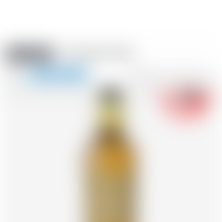
Amstein PRO
VERANSTALTUNGEN
0
Navigation
-18
zeigen
FR
DE
EN
IT