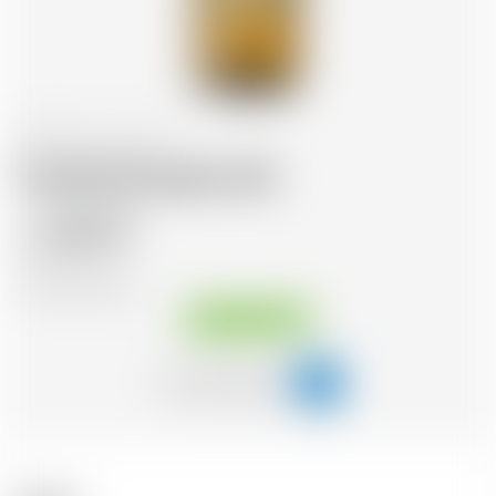
Schottland
70 cl
Caol Ila 18 years old
227.77
CHF
CHF
325.39
/Litre
Sofort verfügbar