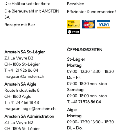
Die Haltbarkeit der Biere
Bezahlen
Die Bierauswahl mit AMSTEIN
Effizienter Kundenservice !
SA
Rezepte mit Bier
ÖFFNUNGSZEITEN
Amstein SA St-Légier
Z.I. La Veyre B2
St-Légier
CH-1806 St-Légier
Montag
T. +41 21 926 86 04
09:00- 12:30, 13:30 - 18:30
magasin@amstein.ch
Di. - Fr.
09:00-18:30 non-stop
Amstein SA Aigle
Samstag
Route Industrielle 8
09:00-18:00 non-stop
CH-1860 Aigle
T. +41 21 926 86 04
T. +41 24 466 18 48
magasin-aigle@amstein.ch
Aigle
Montag
Amstein SA Administration
09:00- 12:30, 13:30 - 18:30
Z.I. La Veyre B2
Di. - Do.
CH-1806 St-Légier