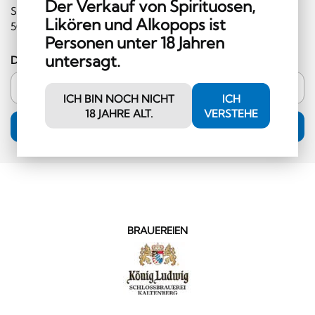
Der Verkauf von Spirituosen,
Sie im Shop einlösen können (Mindestbestellwert CHF
Likören und Alkopops ist
50.00 und ausserhalb der Kategorie Hochprozentiges)!
Personen unter 18 Jahren
untersagt.
Deine E-Mail-Adresse
ICH BIN NOCH NICHT
ICH
18 JAHRE ALT.
VERSTEHE
ANMELDUNG
BRAUEREIEN