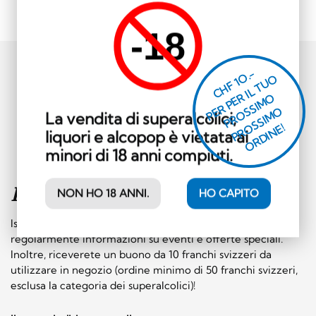
-18
CHF 1O.-
P
R
P
E
R I
L
T
U
O
P
R
O
SI
M
P
R
S
SI
M
O
R
DI
N
O
E
S
O
La vendita di superalcolici,
O
E!
liquori e alcopop è vietata ai
minori di 18 anni compiuti.
Iscriviti alla
newsletter
NON HO 18 ANNI.
HO CAPITO
Iscrivetevi subito alla nostra newsletter e riceverete
regolarmente informazioni su eventi e offerte speciali.
Inoltre, riceverete un buono da 10 franchi svizzeri da
utilizzare in negozio (ordine minimo di 50 franchi svizzeri,
esclusa la categoria dei superalcolici)!