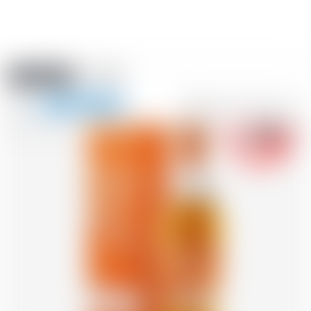
Amstein PRO
EVENTI
0
Mostra
-18
la
FR
DE
EN
IT
navigazione