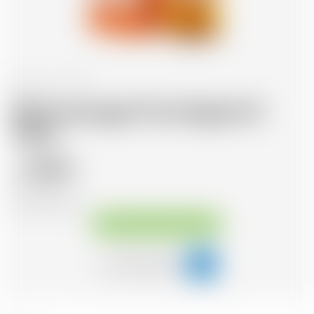
Scozia
70 cl
Glenmorangie The Original 12
Years
38.41
CHF
CHF
54.87
/Litre
Disponibile immediatamente