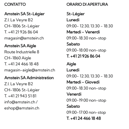
CONTATTO
ORARIO DI APERTURA
Amstein SA St-Légier
St-Légier
Z.I. La Veyre B2
Lunedi
CH-1806 St-Légier
09:00- 12:30, 13:30 - 18:30
T. +41 21 926 86 04
Martedi - Venerdi
magasin@amstein.ch
09:00-18:30 non-stop
Sabato
Amstein SA Aigle
09:00-18:00 non-stop
Route Industrielle 8
T. +41 21 926 86 04
CH-1860 Aigle
T. +41 24 466 18 48
Aigle
magasin-aigle@amstein.ch
Lunedi
09:00- 12:30, 13:30 - 18:30
Amstein SA Administration
Martedi - Giovedi
Z.I. La Veyre B2
09:00-18:30 non-stop
CH-1806 St-Légier
Venerdi
T. +41 21 943 51 81
09:00-19:00 non-stop
info@amstein.ch
/
Sabato
eshop@amstein.ch
09:00-17:00 non-stop
T. +41 24 466 18 48