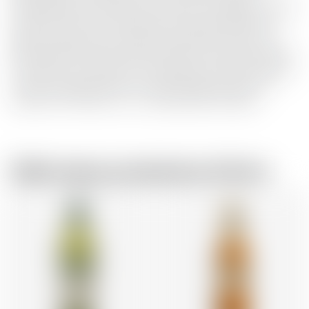
l'Originale rimane al centro di tutto ciò che Glenmorangie
fa. Per conferire a The Original una finezza deliziosa e
adatta a ogni luogo, è stato invecchiato per 12 anni in in
botti di bourbon, dove assorbe ogni sorta di sapori deliziosi.
Il risultato è un whisky che vi accoglie con strati di arancia
e miele, vaniglia e pesca. di miele, vaniglia e pesca. Un
single malt morbido, con un caleidoscopio di sapori.
Dallo stesso produttore di birra