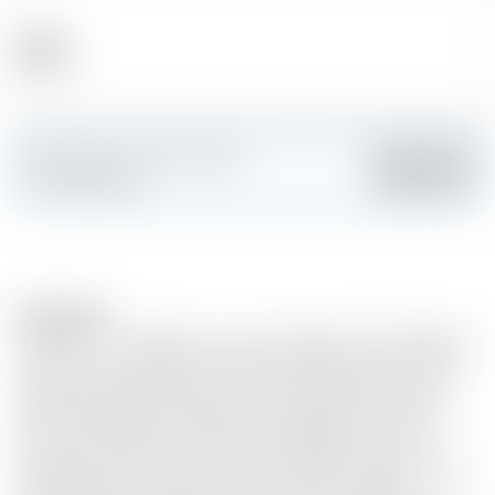
Alcool
40.00 %
Fai colpo e crea la tua carta
Aggiungere
personalizzata
Description
Cremoso, con vaniglia e un tocco di agrumi, The Original è
il punto in cui iniziano le avventure del whisky. avventure
del whisky. Rilasciato per la prima volta dai fondatori di
Glenmorangie più di 175 anni fa, l'originale era noto per i
suoi toni morbidi e la delicatezza del sapore. anni fa,
l'originale era noto per i suoi toni morbidi e la delicatezza
del suo sapore. A distanza di tutti questi anni dopo,