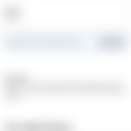
Alkohol
40.00 %
Erstellen Sie Ihre persönliche Karte
Hinzufügen
Description
Matured in oak wood barrels. Basedon distilled white wine
(grape wine variety : Ugni blanc- Colombrad, Folle Blanche
et Baco).
Vom selben Brauer