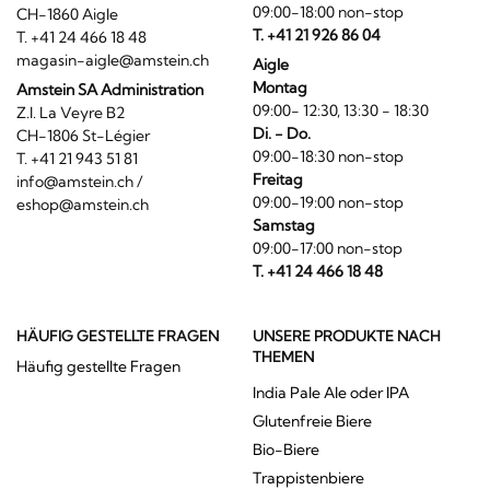
09:00-18:00 non-stop
CH-1860 Aigle
T. +41 21 926 86 04
T. +41 24 466 18 48
magasin-aigle@amstein.ch
Aigle
Montag
Amstein SA Administration
09:00- 12:30, 13:30 - 18:30
Z.I. La Veyre B2
Di. - Do.
CH-1806 St-Légier
09:00-18:30 non-stop
T. +41 21 943 51 81
Freitag
info@amstein.ch
/
09:00-19:00 non-stop
eshop@amstein.ch
Samstag
09:00-17:00 non-stop
T. +41 24 466 18 48
HÄUFIG GESTELLTE FRAGEN
UNSERE PRODUKTE NACH
THEMEN
Häufig gestellte Fragen
India Pale Ale oder IPA
Glutenfreie Biere
Bio-Biere
Trappistenbiere