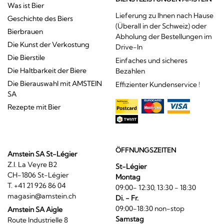
Was ist Bier
Lieferung zu Ihnen nach Hause
Geschichte des Biers
(Überall in der Schweiz) oder
Bierbrauen
Abholung der Bestellungen im
Die Kunst der Verkostung
Drive-In
Die Bierstile
Einfaches und sicheres
Die Haltbarkeit der Biere
Bezahlen
Die Bierauswahl mit AMSTEIN
Effizienter Kundenservice !
SA
Rezepte mit Bier
ÖFFNUNGSZEITEN
Amstein SA St-Légier
Z.I. La Veyre B2
St-Légier
CH-1806 St-Légier
Montag
T. +41 21 926 86 04
09:00- 12:30, 13:30 - 18:30
magasin@amstein.ch
Di. - Fr.
09:00-18:30 non-stop
Amstein SA Aigle
Samstag
Route Industrielle 8