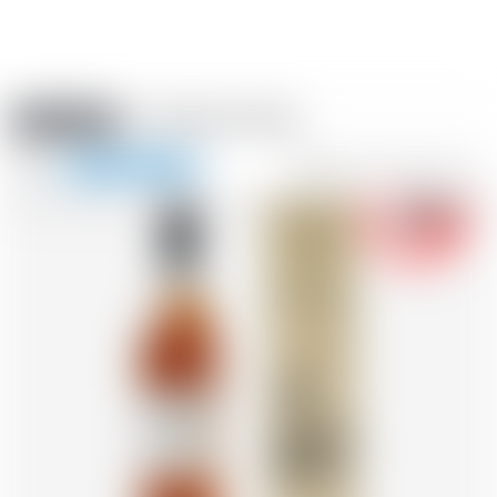
Amstein PRO
VERANSTALTUNGEN
0
Navigation
-18
zeigen
FR
DE
EN
IT