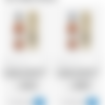
Frankreich
70 cl
Frankreich
70 cl
Armagnac Castarede 1976
Armagnac Castarede 1971
* avec étui et avec cire
* avec étui et avec cire
166.16
238.31
CHF
CHF