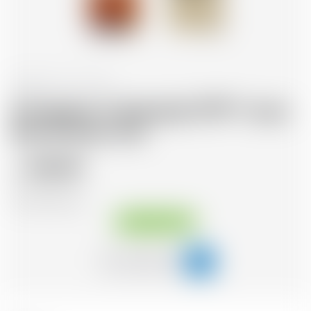
Frankreich
70 cl
Armagnac Castarede 1979 * avec
étui et avec cire
156.90
CHF
CHF
224.14
/Litre
Sofort verfügbar