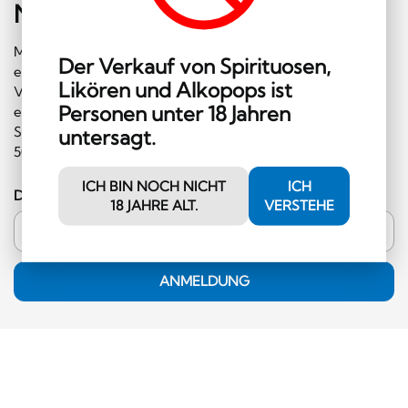
Newsletter
abonnieren
Melden Sie sich gleich für unseren Newsletter an und
Der Verkauf von Spirituosen,
erhalten Sie regelmäßig Informationen über
Likören und Alkopops ist
Veranstaltungen und Sonderangebote. Ausserdem
Personen unter 18 Jahren
erhalten Sie einen Gutschein im Wert von CHF 10.00, den
Sie im Shop einlösen können (Mindestbestellwert CHF
untersagt.
50.00 und ausserhalb der Kategorie Hochprozentiges)!
ICH BIN NOCH NICHT
ICH
Deine E-Mail-Adresse
18 JAHRE ALT.
VERSTEHE
ANMELDUNG