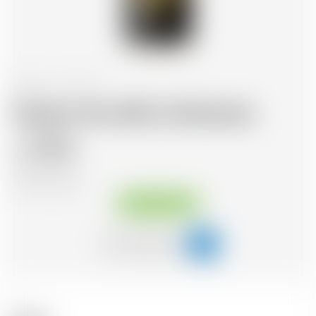
Schweiz
1.0 l
Liqueur de café La Semeuse
27.76
CHF
CHF
27.14
/Litre
Sofort verfügbar