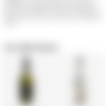
hergestellt wird. Typische Kaffeearomen, holzig und süß,
karamellisiert und geröstet in der Nase. Runder,warmer,
leicht bitterer und süßer Geschmack, sehr reichhaltig und
komplex. Die Süße sorgt für einen langen und anhaltenden
Abgang.
Vom selben Brauer