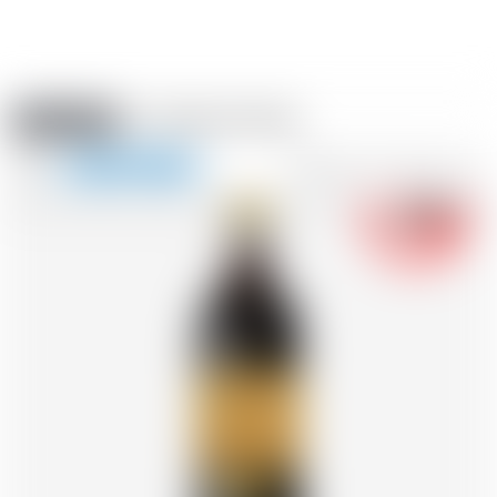
Amstein PRO
VERANSTALTUNGEN
0
Navigation
-18
zeigen
FR
DE
EN
IT