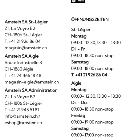
ÖFFNUNGSZEITEN
Amstein SA St-Légier
Z.I. La Veyre B2
St-Légier
CH-1806 St-Légier
Montag
T. +41 21 926 86 04
09:00- 12:30, 13:30 - 18:30
magasin@amstein.ch
Di. - Fr.
09:00-18:30 non-stop
Amstein SA Aigle
Samstag
Route Industrielle 8
09:00-18:00 non-stop
CH-1860 Aigle
T. +41 21 926 86 04
T. +41 24 466 18 48
magasin-aigle@amstein.ch
Aigle
Montag
Amstein SA Administration
09:00- 12:30, 13:30 - 18:30
Z.I. La Veyre B2
Di. - Do.
CH-1806 St-Légier
09:00-18:30 non-stop
T. +41 21 943 51 81
Freitag
info@amstein.ch
/
09:00-19:00 non-stop
eshop@amstein.ch
Samstag
09:00-17:00 non-stop