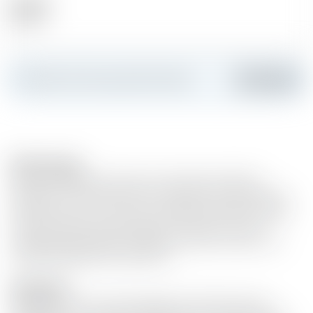
Alkohol
18.00 %
Erstellen Sie Ihre persönliche Karte
Hinzufügen
Bemerkungen
Lässt sich ideal als Cocktail wie der Espresso Martini
genießen: 4cl Coffee Liqueur, 1 Espresso, 2cl Zuckersirup
aus Rohrzucker in einem mit Eiswürfeln gefüllten Shaker
schütteln. Nach dem kräftigen Schütteln in ein sehr
ausladendes Glas (Martini) gießen und den Schaum mit
einigen Kaffeebohnen garnieren.
Description
Kaffeelikör, der nach dem geheimen Familienrezept