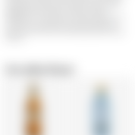
ausgewählten Geschmacksrichtungen wurden zu einer
ausgewogenen Komposition verfeinert. Deshalb
empfehlen wir ein neutrales Tonic Water, etwas Eis oder
ein Botanical wie Zedernholz. Dieses lebendige Holz
verleiht Ihrem Drink eine feine Perlung und eine weiche
Holznote.
Vom selben Brauer