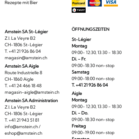
Rezepte mit Bier
ÖFFNUNGSZEITEN
Amstein SA St-Légier
Z.I. La Veyre B2
St-Légier
CH-1806 St-Légier
Montag
T. +41 21 926 86 04
09:00- 12:30, 13:30 - 18:30
magasin@amstein.ch
Di. - Fr.
09:00-18:30 non-stop
Amstein SA Aigle
Samstag
Route Industrielle 8
09:00-18:00 non-stop
CH-1860 Aigle
T. +41 21 926 86 04
T. +41 24 466 18 48
magasin-aigle@amstein.ch
Aigle
Montag
Amstein SA Administration
09:00- 12:30, 13:30 - 18:30
Z.I. La Veyre B2
Di. - Do.
CH-1806 St-Légier
09:00-18:30 non-stop
T. +41 21 943 51 81
Freitag
info@amstein.ch
/
09:00-19:00 non-stop
eshop@amstein.ch