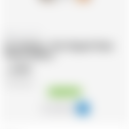
Belgien
50 cl
Sir Chill Gin -The Original Taste
Patoro Edition
69.95
CHF
CHF
139.90
/Litre
Sofort verfügbar