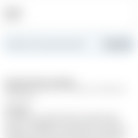
Alkohol
37.50 %
Erstellen Sie Ihre persönliche Karte
Hinzufügen
Passende Gerichte und Speisen
Zubereitung 5 cl gin 10-15 cl neutrales tonic Zedernholz
Orangenzeste
Description
Sir Chill Gin ist in der Welt des Gins einzigartig. Dem
Extrakt der Tabakpflanze wurden Aromen von Vanille,
Mandarine und Mandeln hinzugefügt. Ein besonderer Gin
für Momente, die puren Genuss verdienen. Die speziell