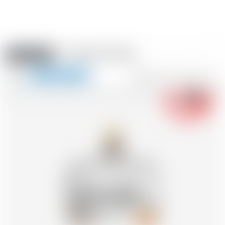
Amstein PRO
VERANSTALTUNGEN
0
Navigation
-18
zeigen
FR
DE
EN
IT