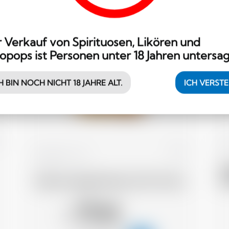
 Verkauf von Spirituosen, Likören und
opops ist Personen unter 18 Jahren untersag
H BIN NOCH NICHT 18 JAHRE ALT.
ICH VERST
Irl
Schottland
70 cl
T
Glenmorangie Nectar d'Or 16 Ans
Ir
75.66
CHF