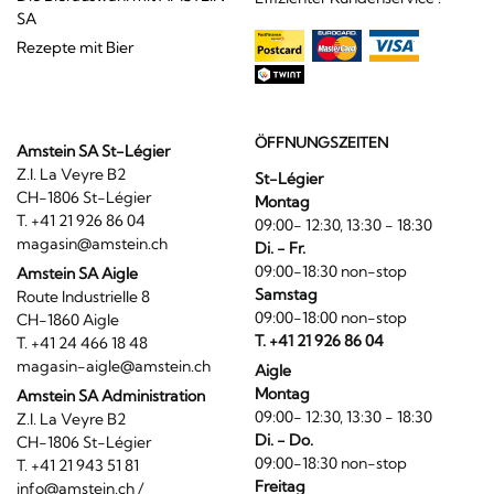
SA
Rezepte mit Bier
ÖFFNUNGSZEITEN
Amstein SA St-Légier
Z.I. La Veyre B2
St-Légier
CH-1806 St-Légier
Montag
T. +41 21 926 86 04
09:00- 12:30, 13:30 - 18:30
magasin@amstein.ch
Di. - Fr.
09:00-18:30 non-stop
Amstein SA Aigle
Samstag
Route Industrielle 8
09:00-18:00 non-stop
CH-1860 Aigle
T. +41 21 926 86 04
T. +41 24 466 18 48
magasin-aigle@amstein.ch
Aigle
Montag
Amstein SA Administration
09:00- 12:30, 13:30 - 18:30
Z.I. La Veyre B2
Di. - Do.
CH-1806 St-Légier
09:00-18:30 non-stop
T. +41 21 943 51 81
Freitag
info@amstein.ch
/