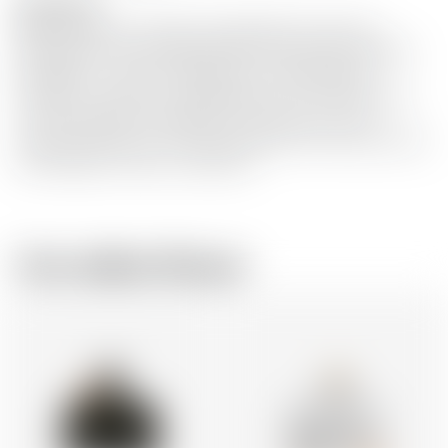
Description
Dieser in kleinen Chargen hergestellte Gin lässt die
lebendigsten und aromatischsten Zitrusfrüchte der Welt
hochleben − Zitronen, Mandarinen und süße Navel-
Orangen aus Murcia in Südostspanien. Wir arbeiten eng
mit den regionalen Obstbauern zusammen, um für
unseren Premier Cru Gin die erlesensten Zitrusfrüchte aus
nachhaltigem Anbau zu beziehen..
Vom selben Brauer