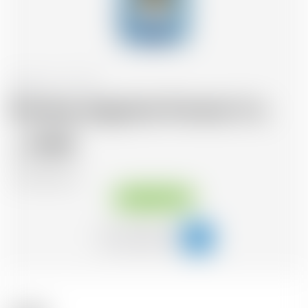
England
70 cl
Bombay Sapphire Premier Cru
39.08
CHF
CHF
55.83
/Litre
Sofort verfügbar