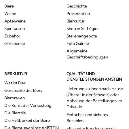
Biere
Geschichte
Weine
Präsentation
Apfelweine
Bierkultur
Spirituosen
Shop in St-Légier
Zubehör
Stellenangebote
Geschenke
Foto Galerie
Allgemeine
Geschäftsbedingugen
BIERKULTUR
QUALITÄT UND
DIENSTLEISTUNGEN AMSTEIN
Was ist Bier
Lieferung zu Ihnen nach Hause
Geschichte des Biers
(Überall in der Schweiz) oder
Bierbrauen
Abholung der Bestellungen im
Die Kunst der Verkostung
Drive-In
Die Bierstile
Einfaches und sicheres
Die Haltbarkeit der Biere
Bezahlen
Die Bierauswahl mit AMSTEIN
Effizienter Kundenservice !