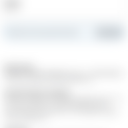
Alkohol
47.00 %
Erstellen Sie Ihre persönliche Karte
Hinzufügen
Bemerkungen
BOMBAY SAPPHIRE PREMIER CRU GIN - SUPER PREMIUM
Un tributo ai sapori più raffinati della natura
Passende Gerichte und Speisen
Premier Cru Negroni 25 ml Bombay Sapphire Premier Cru
25 ml Martini Rubino 25 ml Martini Bitter Eiswürfel,
Zitronenschale, Olive Zutaten in ein Glas geben, langsam
rühren und garnieren