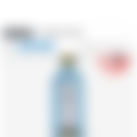
Amstein PRO
VERANSTALTUNGEN
0
Navigation
-18
zeigen
FR
DE
EN
IT